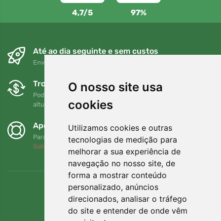
4,7/5
97%
Até ao dia seguinte e sem custos
Envio gratuito para encomendas superiores a 80 EUR
Trocas e devoluções gratuitas
O nosso site usa
Pode devolver ou trocar a sua encomenda em qualquer
cookies
altura no prazo de 90 dias
Apoiamos a Trees.org
Utilizamos cookies e outras
Para cada encomenda plantamos uma árvore! Leia mais
tecnologias de medição para
Sobre nós
.
melhorar a sua experiência de
navegação no nosso site, de
forma a mostrar conteúdo
personalizado, anúncios
direcionados, analisar o tráfego
do site e entender de onde vêm