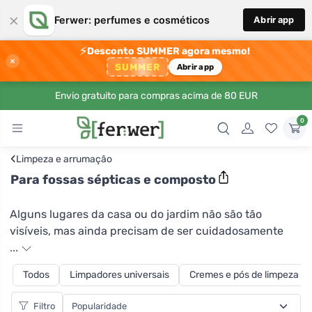
×
Ferwer: perfumes e cosméticos
Abrir app
⚡
Desconto SUMMER agora mesmo!
×
SUMMER
Abrir app
Envio gratuito para compras acima de 80 EUR
0
‹
Limpeza e arrumação
Para fossas sépticas e composto
Alguns lugares da casa ou do jardim não são tão
visíveis, mas ainda precisam de ser cuidadosamente
tratados. Um activador de fossa séptica de Yellow&Blue
...
irá proporcionar-lhe cuidados suaves na fossa séptica.
Todos
Limpadores universais
Cremes e pós de limpeza ab
É um produto biologicamente activo que acelera a
decomposição da matéria orgânica em fossas sépticas,
Filtro