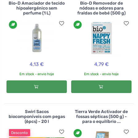
Bio-D Amaciador de tecido
Bio-D Removedor de
hipoalergénico sem
nódoas e odores para
perfume (1 L)
fraldas de bebé (500 g)
4,13 €
4,79 €
Em stock - envio hoje
Em stock - envio hoje
Swirl Sacos
Tierra Verde Activador de
biocomponíveis com pegas
fossas sépticas (500 g) -
(6pcs) - 20 l
para o equilíbrio ...
Desconto