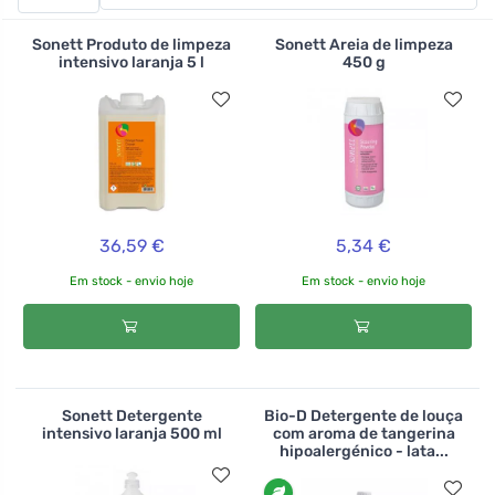
fossas de esgotos, estações de tratamento de águas
residuais ou sanitários secos. A sua utilização regular
Sonett Produto de limpeza
Sonett Areia de limpeza
também elimina os odores. A Terra Verde não esqueceu
intensivo laranja 5 l
450 g
o composto e também trouxe um acelerador
semelhante para o mesmo. O acelerador de
compostagem é uma mistura de enzimas e bactérias
que ajudam a decompor a matéria orgânica sem perder
o seu valor.
36,59 €
5,34 €
Em stock - envio hoje
Em stock - envio hoje
Sonett Detergente
Bio-D Detergente de louça
intensivo laranja 500 ml
com aroma de tangerina
hipoalergénico - lata...