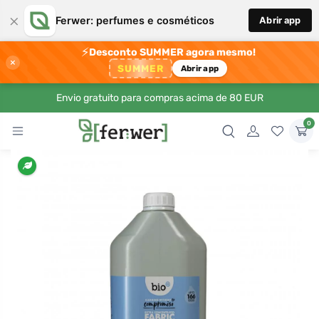
×
Ferwer: perfumes e cosméticos
Abrir app
⚡
Desconto SUMMER agora mesmo!
×
SUMMER
Abrir app
Envio gratuito para compras acima de 80 EUR
0