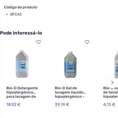
Código do produto
BFC45
Pode interessá-lo
Bio-D Detergente
Bio-D Gel de
Bio-D A
hipoalergénico
lavagem líquido
de tecid
para lavagem de
hipoalergénico -
hipoale
louça e artigos
lata (5 L)
sem per
18,92 €
39,74 €
4,13 €
para bebés - lata
(5 L)