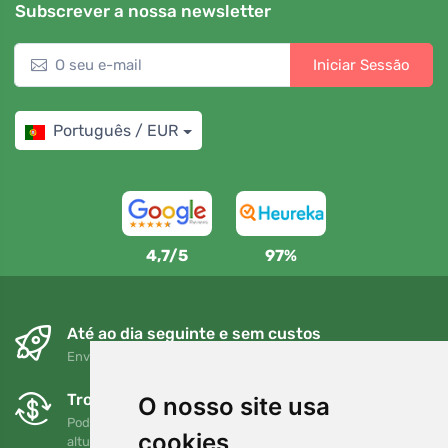
Subscrever a nossa newsletter
Iniciar Sessão
Português / EUR
4,7/5
97%
Até ao dia seguinte e sem custos
Envio gratuito para encomendas superiores a 80 EUR
Trocas e devoluções gratuitas
O nosso site usa
Pode devolver ou trocar a sua encomenda em qualquer
cookies
altura no prazo de 90 dias