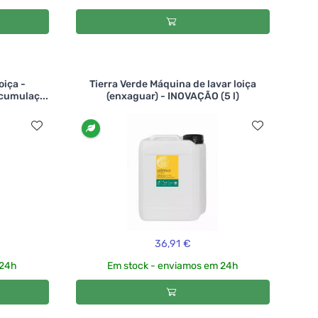
oiça -
Tierra Verde Máquina de lavar loiça
cumulaç...
(enxaguar) - INOVAÇÃO (5 l)
36,91 €
 24h
Em stock - enviamos em 24h