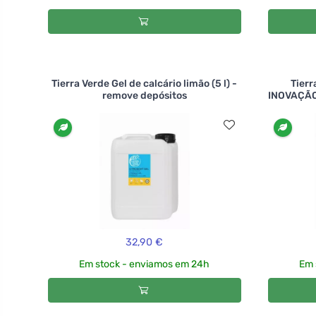
Tierra Verde Gel de calcário limão (5 l) -
Tierr
remove depósitos
INOVAÇÃO 
32,90 €
Em stock - enviamos em 24h
Em 