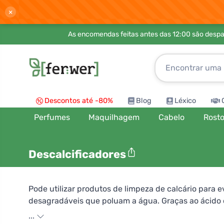
×
As encomendas feitas antes das 12:00 são desp
Descontos até -80%
Blog
Léxico
Perfumes
Maquilhagem
Cabelo
Rost
Descalcificadores
Pode utilizar produtos de limpeza de calcário para 
desagradáveis que poluam a água. Graças ao ácido cí
aos óleos essenciais adicionados, cheiram muito be
...