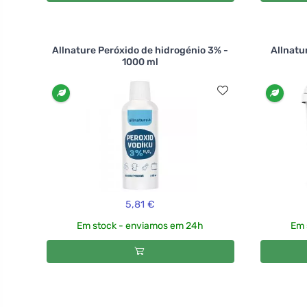
Allnature Peróxido de hidrogénio 3% -
Allnatu
1000 ml
5,81 €
Em stock - enviamos em 24h
Em 