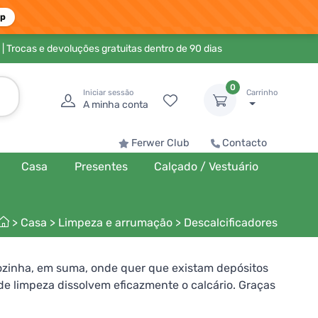
pp
| Trocas e devoluções gratuitas dentro de 90 dias
0
Iniciar sessão
Carrinho
A minha conta
Ferwer Club
Contacto
Casa
Presentes
Calçado / Vestuário
>
Casa
>
Limpeza e arrumação
>
Descalcificadores
 cozinha, em suma, onde quer que existam depósitos
de limpeza dissolvem eficazmente o calcário. Graças
m cheiro a fresco. A sua força não está no seu