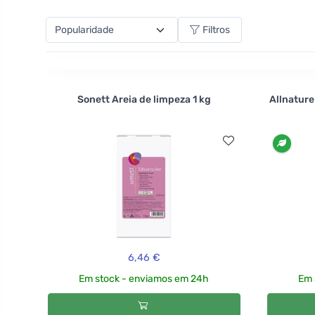
conteúdo químico, mas na alta concentração dos pu
>br>
Filtros
Sonett Areia de limpeza 1 kg
Allnature
6,46 €
Em stock - enviamos em 24h
Em 