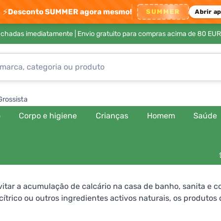
⚡
Desconto SUMMER agora mesmo!
SUMMER
Abrir a
achadas imediatamente |
Envio gratuito para compras acima de 80 EUR
Grossista
o
Corpo e higiene
Crianças
Homem
Saúde
evitar a acumulação de calcário na casa de banho, sanita e
trico ou outros ingredientes activos naturais, os produtos 
m e deixam a superfície tratada não só limpa mas também co