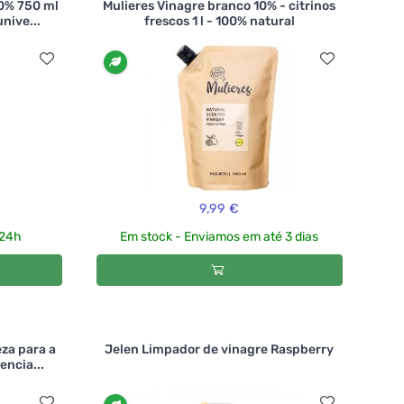
10% 750 ml
Mulieres Vinagre branco 10% - citrinos
nive...
frescos 1 l - 100% natural
9,99 €
 24h
Em stock - Enviamos em até 3 dias
eza para a
Jelen Limpador de vinagre Raspberry
encia...