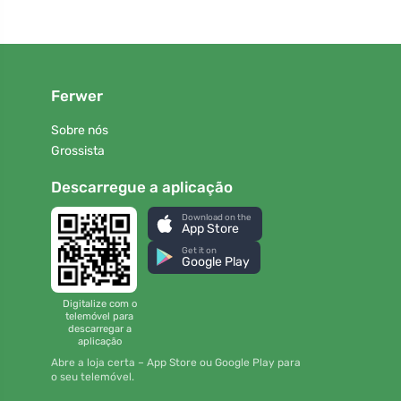
Ferwer
Sobre nós
Grossista
Descarregue a aplicação
Download on the
App Store
Get it on
Google Play
Digitalize com o
telemóvel para
descarregar a
aplicação
Abre a loja certa – App Store ou Google Play para
o seu telemóvel.