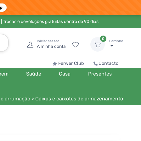
pp
| Trocas e devoluções gratuitas dentro de 90 dias
0
Iniciar sessão
Carrinho
A minha conta
Ferwer Club
Contacto
mem
Saúde
Casa
Presentes
 e arrumação
>
Caixas e caixotes de armazenamento