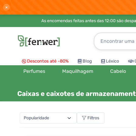
×
As encomendas feitas antes das 12:00 são desp
Descontos até -80%
Blog
Léxico
Perfumes
Maquilhagem
Cabelo
Caixas e caixotes de armazenamen
Filtros