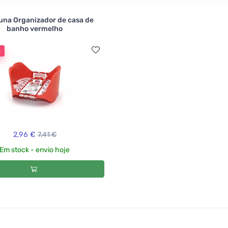
na Organizador de casa de
banho vermelho
o
2,96 €
7,41 €
Em stock - envio hoje