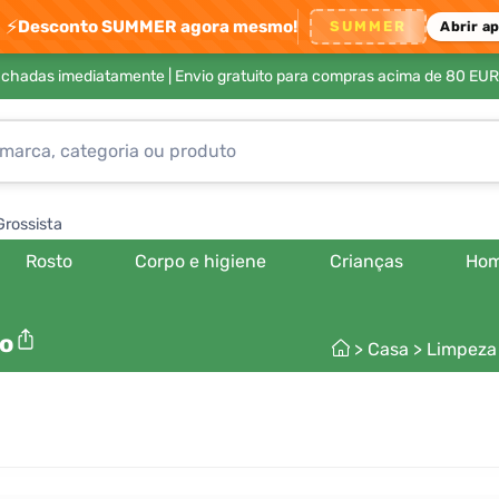
⚡
Desconto SUMMER agora mesmo!
SUMMER
Abrir a
achadas imediatamente |
Envio gratuito para compras acima de 80 EUR
Grossista
Rosto
Corpo e higiene
Crianças
Ho
to
>
Casa
>
Limpeza