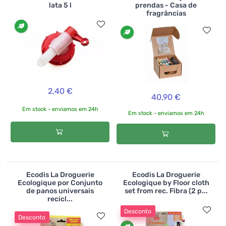
lata 5 l
prendas - Casa de
fragrâncias
2,40 €
40,90 €
Em stock - enviamos em 24h
Em stock - enviamos em 24h
Ecodis La Droguerie
Ecodis La Droguerie
Ecologique por Conjunto
Ecologique by Floor cloth
de panos universais
set from rec. Fibra (2 p...
recicl...
Desconto
Desconto