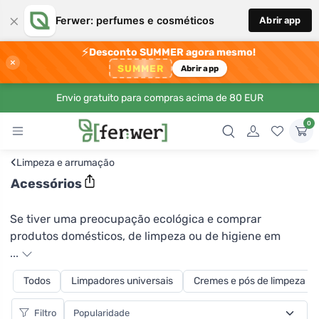
×
Ferwer: perfumes e cosméticos
Abrir app
⚡
Desconto SUMMER agora mesmo!
×
SUMMER
Abrir app
Envio gratuito para compras acima de 80 EUR
0
‹
Limpeza e arrumação
Acessórios
Se tiver uma preocupação ecológica e comprar
produtos domésticos, de limpeza ou de higiene em
embalagens maiores, encontrará certamente à mão a
...
torneira para o recipiente de plástico Tierra Verde. A sua
Todos
Limpadores universais
Cremes e pós de limpeza ab
utilização evitará o derramamento de produtos líquidos
e permitirá a sua fácil distribuição em recipientes mais
Filtro