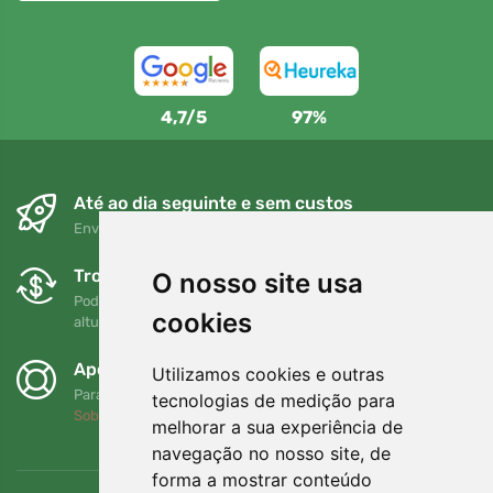
4,7/5
97%
Até ao dia seguinte e sem custos
Envio gratuito para encomendas superiores a 80 EUR
Trocas e devoluções gratuitas
O nosso site usa
Pode devolver ou trocar a sua encomenda em qualquer
cookies
altura no prazo de 90 dias
Apoiamos a Trees.org
Utilizamos cookies e outras
Para cada encomenda plantamos uma árvore! Leia mais
tecnologias de medição para
Sobre nós
.
melhorar a sua experiência de
navegação no nosso site, de
forma a mostrar conteúdo