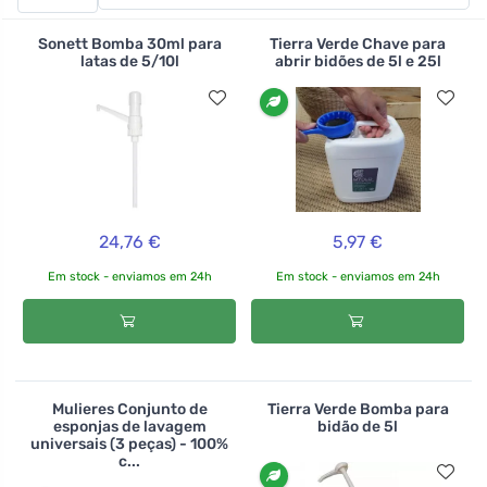
pequenos.
>br>
Sonett Bomba 30ml para
Tierra Verde Chave para
latas de 5/10l
abrir bidões de 5l e 25l
24,76 €
5,97 €
Em stock - enviamos em 24h
Em stock - enviamos em 24h
Mulieres Conjunto de
Tierra Verde Bomba para
esponjas de lavagem
bidão de 5l
universais (3 peças) - 100%
c...