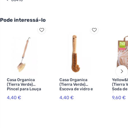
Pode interessá-lo
Casa Organica
Casa Organica
Yellow&
(Tierra Verde)
(Tierra Verde)
(Tierra 
Pincel para Louça
Escova de vidro e
Soda de
de Madeira - com
garrafa com cabo
(saco de
4,40 €
4,40 €
9,60 €
cabeça
- feita de cairo e
para a 
substituível
madeira
de pó ar