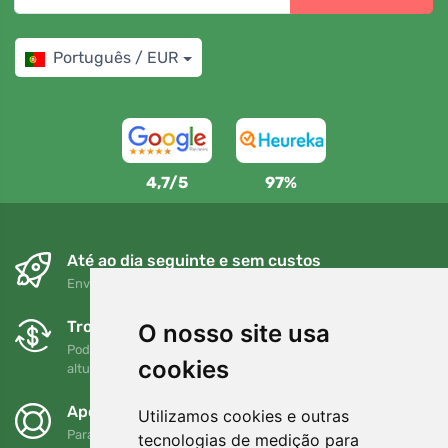
Português / EUR
4,7/5
97%
Até ao dia seguinte e sem custos
Envio gratuito para encomendas superiores a 80 EUR
Trocas e devoluções gratuitas
O nosso site usa
Pode devolver ou trocar a sua encomenda em qualquer
cookies
altura no prazo de 90 dias
Apoiamos a Trees.org
Utilizamos cookies e outras
Para cada encomenda plantamos uma árvore! Leia mais
tecnologias de medição para