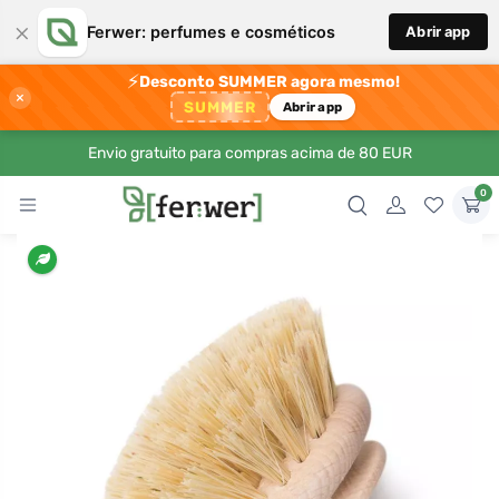
×
Ferwer: perfumes e cosméticos
Abrir app
⚡
Desconto SUMMER agora mesmo!
×
SUMMER
Abrir app
Envio gratuito para compras acima de 80 EUR
0