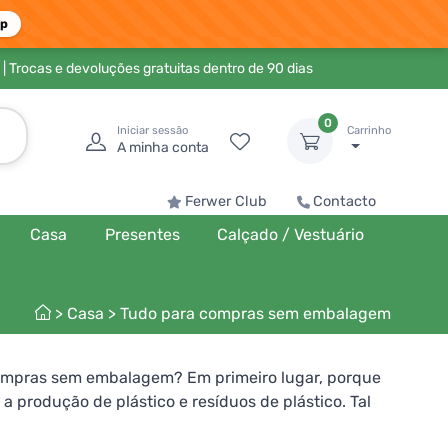
pp
| Trocas e devoluções gratuitas dentro de 90 dias
0
Iniciar sessão
Carrinho
A minha conta
Ferwer Club
Contacto
Casa
Presentes
Calçado / Vestuário
>
Casa
>
Tudo para compras sem embalagem
ompras sem embalagem? Em primeiro lugar, porque
 a produção de plástico e resíduos de plástico. Tal
tende que as suas lojas funcionem e o que, como