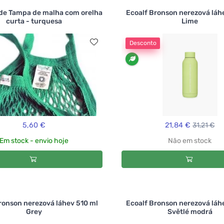
rde Tampa de malha com orelha
Ecoalf Bronson nerezová láh
curta - turquesa
Lime
Desconto
5,60 €
21,84 €
31,21 €
Em stock - envio hoje
Não em stock
ronson nerezová láhev 510 ml
Ecoalf Bronson nerezová láh
Grey
Světlé modrá