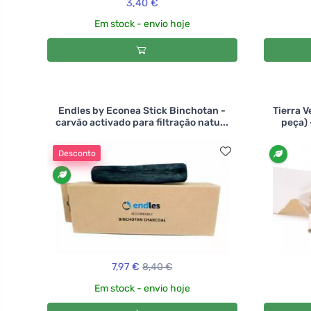
3,40 €
Em stock - envio hoje
Endles by Econea Stick Binchotan -
Tierra V
carvão activado para filtração natu...
peça) 
Desconto
7,97 €
8,40 €
Em stock - envio hoje