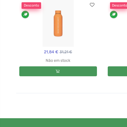
Desconto
Descont
21,84 €
31,21 €
Não em stock