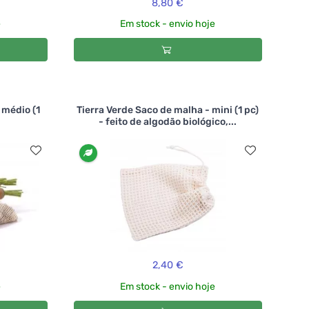
8,80 €
e
Em stock - envio hoje
 médio (1
Tierra Verde Saco de malha - mini (1 pc)
- feito de algodão biológico,...
2,40 €
e
Em stock - envio hoje