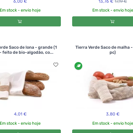
6,00 €
13,76 €
17,19 €
Em stock - envio hoje
Em stock - envio hoj
erde Saco de lona - grande (1
Tierra Verde Saco de malha -
- feito de bio-algodão, co...
pc)
4,01 €
3,80 €
Em stock - envio hoje
Em stock - envio hoj