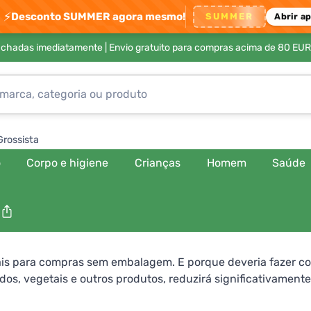
⚡
Desconto SUMMER agora mesmo!
SUMMER
Abrir a
achadas imediatamente |
Envio gratuito para compras acima de 80 EUR
Grossista
o
Corpo e higiene
Crianças
Homem
Saúde
is para compras sem embalagem. E porque deveria fazer c
idos, vegetais e outros produtos, reduzirá significativamente
biente, também está a informar os retalhistas de como pre