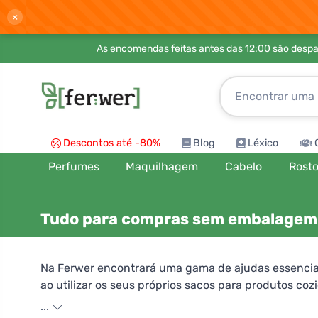
×
As encomendas feitas antes das 12:00 são desp
Descontos até -80%
Blog
Léxico
Perfumes
Maquilhagem
Cabelo
Rost
Tudo para compras sem embalagem
Na Ferwer encontrará uma gama de ajudas essencia
ao utilizar os seus próprios sacos para produtos coz
como com todas as outras alternativas amigas do am
...