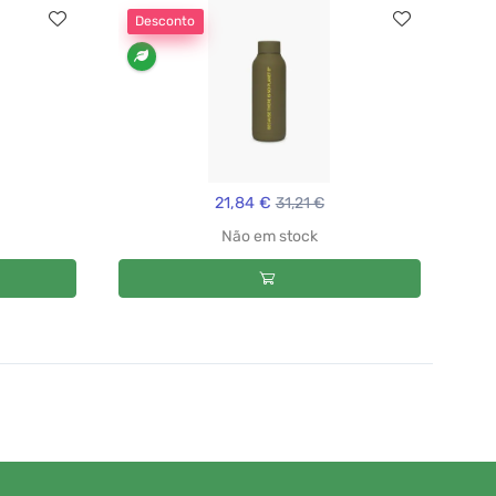
Desconto
21,84 €
31,21 €
Não em stock