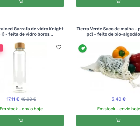
ained Garrafa de vidro Knight
Tierra Verde Saco de malha - 
 l) - feita de vidro boros...
pc) - feito de bio-algodão,
o
17,11 €
18,00 €
3,40 €
Em stock - envio hoje
Em stock - envio hoj