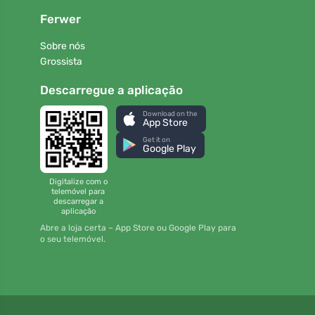
Ferwer
Sobre nós
Grossista
Descarregue a aplicação
Download on the
App Store
Get it on
Google Play
Digitalize com o
telemóvel para
descarregar a
aplicação
Abre a loja certa – App Store ou Google Play para
o seu telemóvel.