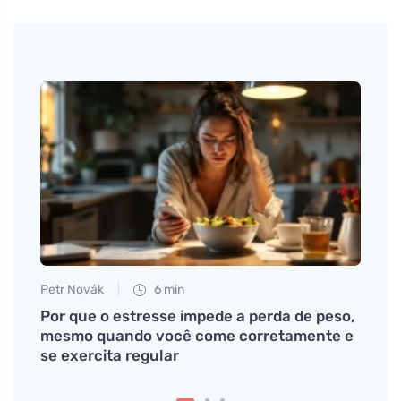
Petr Novák
6 min
Petr N
Por que o estresse impede a perda de peso,
Com q
mesmo quando você come corretamente e
seja 
se exercita regular