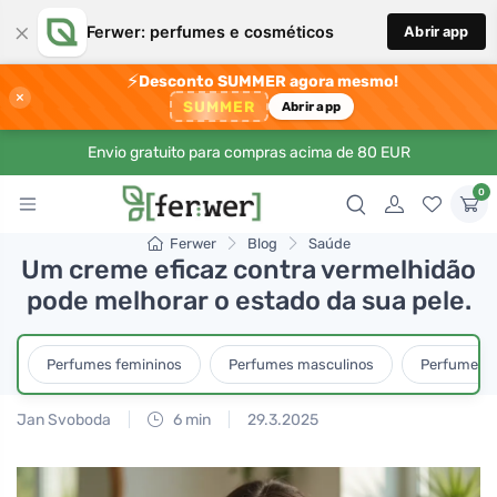
×
Ferwer: perfumes e cosméticos
Abrir app
⚡
Desconto SUMMER agora mesmo!
×
SUMMER
Abrir app
Envio gratuito para compras acima de 80 EUR
0
Ferwer
Blog
Saúde
Um creme eficaz contra vermelhidão
pode melhorar o estado da sua pele.
Perfumes femininos
Perfumes masculinos
Perfumes u
Jan Svoboda
6 min
29.3.2025