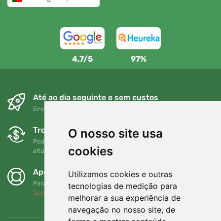
4,7/5
97%
Até ao dia seguinte e sem custos
Envio gratuito para encomendas superiores a 80 EUR
Trocas e devoluções gratuitas
O nosso site usa
Pode devolver ou trocar a sua encomenda em qualquer
cookies
altura no prazo de 90 dias
Apoiamos a Trees.org
Utilizamos cookies e outras
Para cada encomenda plantamos uma árvore! Leia mais
tecnologias de medição para
Sobre nós
.
melhorar a sua experiência de
navegação no nosso site, de