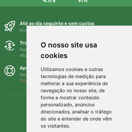
4,7/5
97%
Até ao dia seguinte e sem custos
Envio gratuito para encomendas superiores a 80 EUR
Trocas e devoluções gratuitas
O nosso site usa
Pode devolver ou trocar a sua encomenda em qualquer
cookies
altura no prazo de 90 dias
Apoiamos a Trees.org
Utilizamos cookies e outras
Para cada encomenda plantamos uma árvore! Leia mais
tecnologias de medição para
Sobre nós
.
melhorar a sua experiência de
navegação no nosso site, de
forma a mostrar conteúdo
personalizado, anúncios
direcionados, analisar o tráfego
do site e entender de onde vêm
os visitantes.