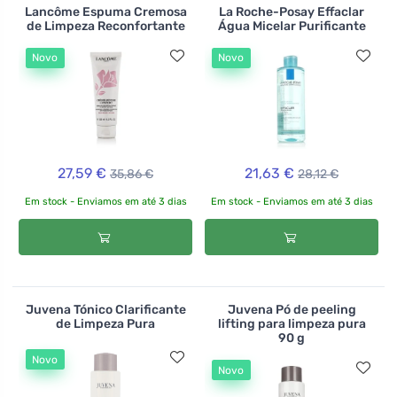
Lancôme Espuma Cremosa
La Roche-Posay Effaclar
de Limpeza Reconfortante
Água Micelar Purificante
Novo
Novo
27,59 €
21,63 €
35,86 €
28,12 €
Em stock - Enviamos em até 3 dias
Em stock - Enviamos em até 3 dias
Juvena Tónico Clarificante
Juvena Pó de peeling
de Limpeza Pura
lifting para limpeza pura
90 g
Novo
Novo