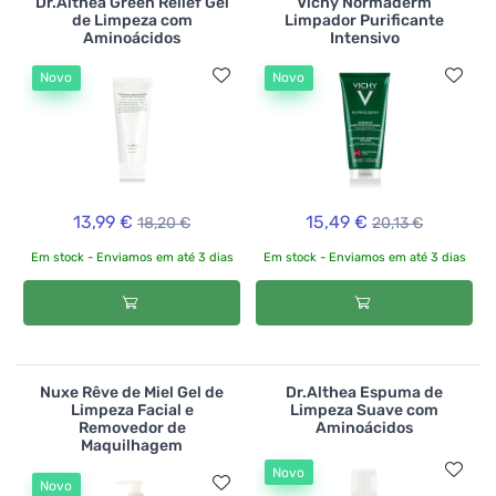
Dr.Althea Green Relief Gel
Vichy Normaderm
de Limpeza com
Limpador Purificante
Aminoácidos
Intensivo
Novo
Novo
13,99 €
15,49 €
18,20 €
20,13 €
Em stock - Enviamos em até 3 dias
Em stock - Enviamos em até 3 dias
Nuxe Rêve de Miel Gel de
Dr.Althea Espuma de
Limpeza Facial e
Limpeza Suave com
Removedor de
Aminoácidos
Maquilhagem
Novo
Novo