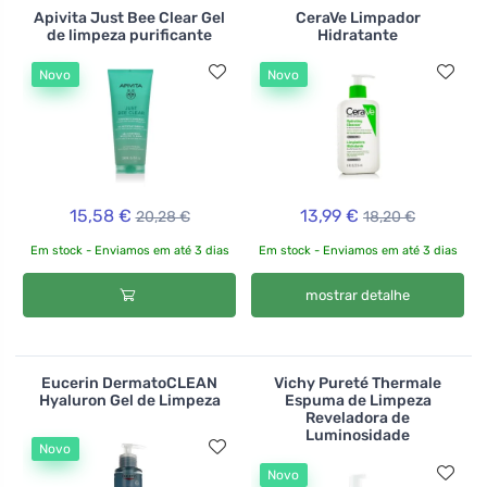
Apivita Just Bee Clear Gel
CeraVe Limpador
de limpeza purificante
Hidratante
Novo
Novo
15,58 €
13,99 €
20,28 €
18,20 €
Em stock - Enviamos em até 3 dias
Em stock - Enviamos em até 3 dias
mostrar detalhe
Eucerin DermatoCLEAN
Vichy Pureté Thermale
Hyaluron Gel de Limpeza
Espuma de Limpeza
Reveladora de
Luminosidade
Novo
Novo