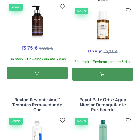
Novo
Novo
13,75 €
17,86 €
9,78 €
12,73 €
Em stock - Enviamos em até 3 dias
Em stock - Enviamos em até 3 dias
Revlon Revlonissimo™
Payot Pate Grise Água
Technics Removedor de
Micelar Demaquilante
Cor
Purificante
Novo
Novo