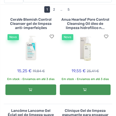
pigmentação da pele. Pode escolher o tipo de produto
de limpeza que mais lhe convém. Na Ferwer encontrará
1
2
…
5
loções de limpeza, géis de limpeza, loções e óleos, bem
como espuma ou sabonetes sólidos. Pode também
CeraVe Blemish Control
Anua Hearleaf Pore Control
Cleanser gel de limpeza
Cleansing Oil óleo de
escolher produtos especiais para peles secas ou
anti-imperfeições
limpeza hidrofílico n...
problemáticas.
Novo
Novo
>br>
15,25 €
19,55 €
19,84 €
25,41 €
Em stock - Enviamos em até 3 dias
Em stock - Enviamos em até 3 dias
Lancôme Lancome Gel
Clinique Gel de limpeza
Éclat gel de limpeza suave
espumante para enxaguar