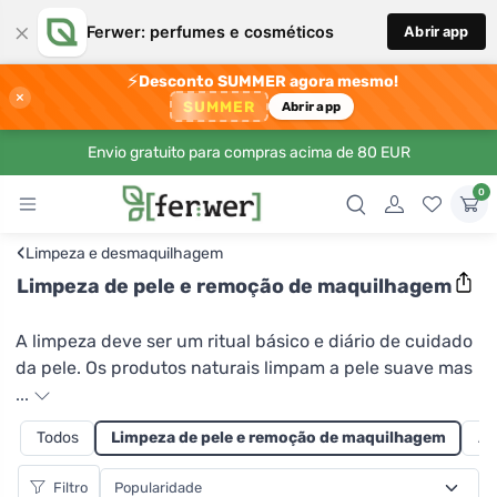
×
Ferwer: perfumes e cosméticos
Abrir app
⚡
Desconto SUMMER agora mesmo!
×
SUMMER
Abrir app
Envio gratuito para compras acima de 80 EUR
0
‹
Limpeza e desmaquilhagem
Limpeza de pele e remoção de maquilhagem
A limpeza deve ser um ritual básico e diário de cuidado
da pele. Os produtos naturais limpam a pele suave mas
minuciosamente, removendo óleo, impurezas que
...
aderem à pele durante o dia, resíduos de maquilhagem
Todos
Limpeza de pele e remoção de maquilhagem
Au
e cosméticos decorativos. Além disso, hidratam,
refrescam, tratam e podem também uniformizar a
Filtro