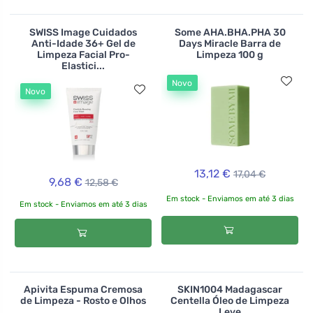
SWISS Image Cuidados
Some AHA.BHA.PHA 30
Anti-Idade 36+ Gel de
Days Miracle Barra de
Limpeza Facial Pro-
Limpeza 100 g
Elastici...
Novo
Novo
13,12 €
17,04 €
9,68 €
12,58 €
Em stock - Enviamos em até 3 dias
Em stock - Enviamos em até 3 dias
Apivita Espuma Cremosa
SKIN1004 Madagascar
de Limpeza - Rosto e Olhos
Centella Óleo de Limpeza
Leve