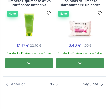
Limpeza Espumante Ativo
Toalhitas de Limpeza
Purificante Intensivo
Hidratantes 25 unidades
Novo
Novo
17,47 €
3,48 €
22,70 €
4,55 €
Em stock - Enviamos em até 3 dias
Em stock - Enviamos em até 3 dias
Anterior
1 / 5
Seguinte