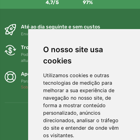
4,7/5
97%
Até ao dia seguinte e sem custos
Envio gratuito para encomendas superiores a 80 EUR
Trocas e devoluções gratuitas
O nosso site usa
Pode devolver ou trocar a sua encomenda em qualquer
cookies
altura no prazo de 90 dias
Apoiamos a Trees.org
Utilizamos cookies e outras
Para cada encomenda plantamos uma árvore! Leia mais
tecnologias de medição para
Sobre nós
.
melhorar a sua experiência de
navegação no nosso site, de
forma a mostrar conteúdo
personalizado, anúncios
direcionados, analisar o tráfego
do site e entender de onde vêm
os visitantes.