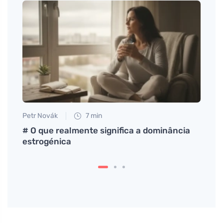
Petr Novák
7 min
Eva No
# O que realmente significa a dominância
Desin
estrogénica
chlor