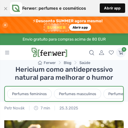
×
Ferwer: perfumes e cosméticos
Abrir app
⚡
Desconto SUMMER agora mesmo!
×
SUMMER
Abrir app
Envio gratuito para compras acima de 80 EUR
0
Ferwer
Blog
Saúde
Hericium como antidepressivo
natural para melhorar o humor
Perfumes femininos
Perfumes masculinos
Perfumes u
Petr Novák
7 min
25.3.2025