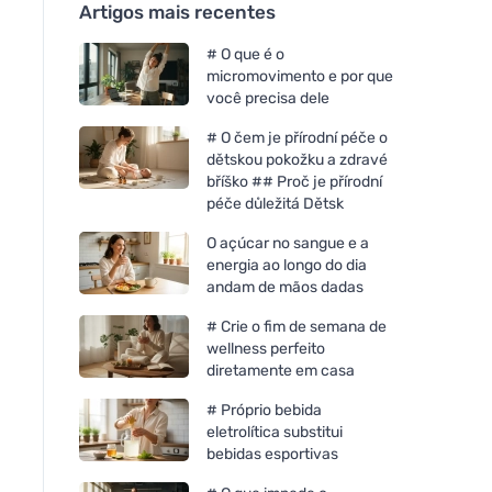
Artigos mais recentes
# O que é o
micromovimento e por que
você precisa dele
# O čem je přírodní péče o
dětskou pokožku a zdravé
bříško ## Proč je přírodní
péče důležitá Dětsk
O açúcar no sangue e a
energia ao longo do dia
andam de mãos dadas
# Crie o fim de semana de
wellness perfeito
diretamente em casa
# Próprio bebida
eletrolítica substitui
bebidas esportivas