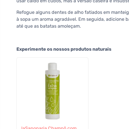
usar caldo em cubos, mas a versão caseira é insubsti
Refogue alguns dentes de alho fatiados em manteiga
à sopa um aroma agradável. Em seguida, adicione b
até que as batatas amoleçam.
Experimente os nossos produtos naturais
laSaponaria Champô com