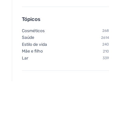
Chimpanzee Barra
energética - Chocolate
preto & Sal marinho
Tópicos
Cosméticos
268
Saúde
2614
Estilo de vida
240
Mãe e filho
210
Lar
339