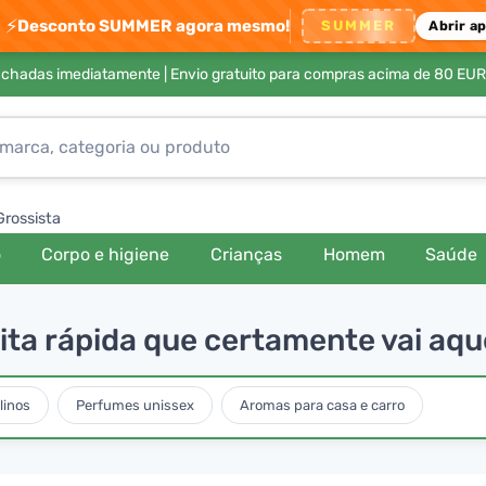
⚡
Desconto SUMMER agora mesmo!
SUMMER
Abrir a
achadas imediatamente |
Envio gratuito para compras acima de 80 EUR
Grossista
o
Corpo e higiene
Crianças
Homem
Saúde
eita rápida que certamente vai aq
linos
Perfumes unissex
Aromas para casa e carro