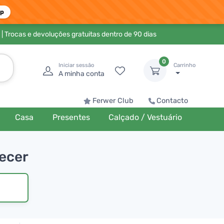
pp
| Trocas e devoluções gratuitas dentro de 90 dias
0
Iniciar sessão
Carrinho
A minha conta
Ferwer Club
Contacto
Casa
Presentes
Calçado / Vestuário
uecer