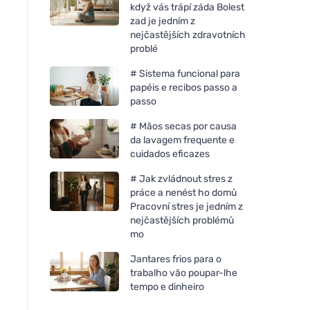
když vás trápí záda Bolest
zad je jedním z
nejčastějších zdravotních
problé
# Sistema funcional para
papéis e recibos passo a
passo
# Mãos secas por causa
da lavagem frequente e
cuidados eficazes
# Jak zvládnout stres z
práce a nenést ho domů
Pracovní stres je jedním z
nejčastějších problémů
mo
Jantares frios para o
trabalho vão poupar-lhe
tempo e dinheiro