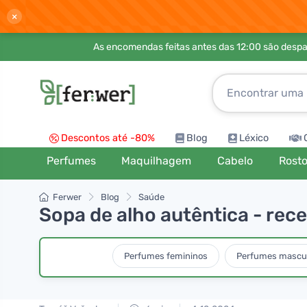
×
As encomendas feitas antes das 12:00 são desp
Descontos até -80%
Blog
Léxico
Perfumes
Maquilhagem
Cabelo
Rost
Ferwer
Blog
Saúde
Sopa de alho autêntica - rec
Perfumes femininos
Perfumes mascu