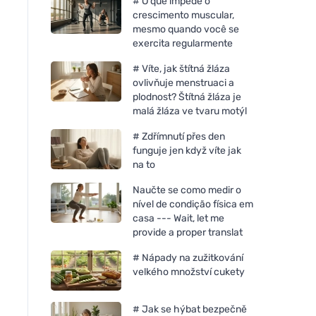
# O que impede o
crescimento muscular,
mesmo quando você se
exercita regularmente
# Víte, jak štítná žláza
ovlivňuje menstruaci a
plodnost? Štítná žláza je
malá žláza ve tvaru motýl
# Zdřímnutí přes den
funguje jen když víte jak
na to
Naučte se como medir o
nível de condição física em
casa --- Wait, let me
provide a proper translat
# Nápady na zužitkování
velkého množství cukety
# Jak se hýbat bezpečně