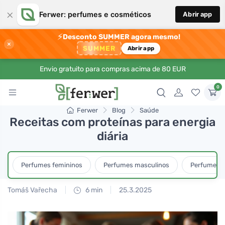
×
Ferwer: perfumes e cosméticos
Abrir app
⚡
Desconto SUMMER agora mesmo!
×
SUMMER
Abrir app
Envio gratuito para compras acima de 80 EUR
0
Ferwer
Blog
Saúde
Receitas com proteínas para energia
diária
Perfumes femininos
Perfumes masculinos
Perfumes u
Tomáš Vařecha
6 min
25.3.2025