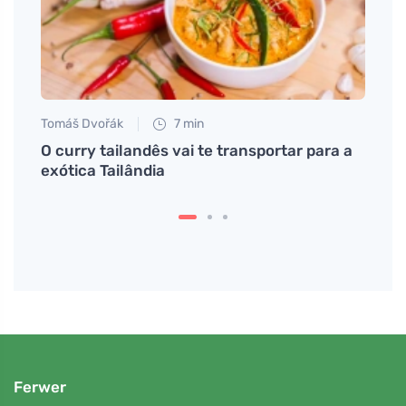
Tomáš Dvořák
7 min
Jan S
ável
O curry tailandês vai te transportar para a
Como
exótica Tailândia
antig
Ferwer