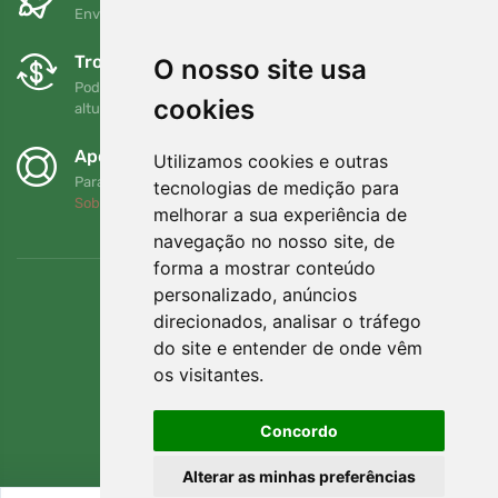
Envio gratuito para encomendas superiores a 80 EUR
Trocas e devoluções gratuitas
O nosso site usa
Pode devolver ou trocar a sua encomenda em qualquer
cookies
altura no prazo de 90 dias
Apoiamos a Trees.org
Utilizamos cookies e outras
Para cada encomenda plantamos uma árvore! Leia mais
tecnologias de medição para
Sobre nós
.
melhorar a sua experiência de
navegação no nosso site, de
forma a mostrar conteúdo
personalizado, anúncios
direcionados, analisar o tráfego
do site e entender de onde vêm
os visitantes.
Concordo
Alterar as minhas preferências