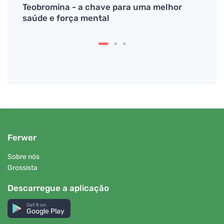
ade e
Teobromina - a chave para uma melhor
Quer 
saúde e força mental
Vatic
Ferwer
Sobre nós
Grossista
Descarregue a aplicação
Get it on
Google Play