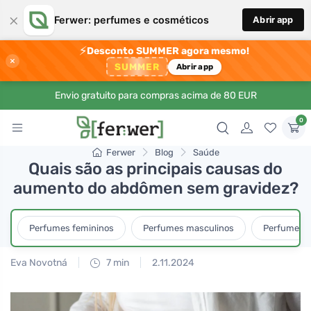
×
Ferwer: perfumes e cosméticos
Abrir app
⚡
Desconto SUMMER agora mesmo!
×
SUMMER
Abrir app
Envio gratuito para compras acima de 80 EUR
0
Ferwer
Blog
Saúde
Quais são as principais causas do
aumento do abdômen sem gravidez?
Perfumes femininos
Perfumes masculinos
Perfumes u
Eva Novotná
7 min
2.11.2024