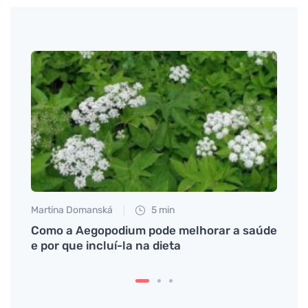
Martina Domanská
5 min
Petr N
Como a Aegopodium pode melhorar a saúde
O que
e por que incluí-la na dieta
drást