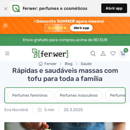
×
Ferwer: perfumes e cosméticos
Abrir app
⚡
Desconto SUMMER agora mesmo!
×
SUMMER
Abrir app
Envio gratuito para compras acima de 80 EUR
0
Ferwer
Blog
Saúde
Rápidas e saudáveis massas com
tofu para toda a família
Perfumes femininos
Perfumes masculinos
Perfumes u
Eva Novotná
5 min
25.3.2025