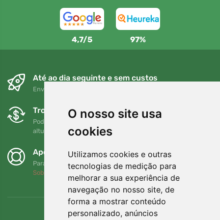
4,7/5
97%
Até ao dia seguinte e sem custos
Envio gratuito para encomendas superiores a 80 EUR
Trocas e devoluções gratuitas
O nosso site usa
Pode devolver ou trocar a sua encomenda em qualquer
cookies
altura no prazo de 90 dias
Apoiamos a Trees.org
Utilizamos cookies e outras
Para cada encomenda plantamos uma árvore! Leia mais
tecnologias de medição para
Sobre nós
.
melhorar a sua experiência de
navegação no nosso site, de
forma a mostrar conteúdo
personalizado, anúncios