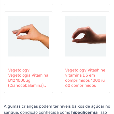
Vitamina B12 e Zinco,
60 cápsulas
Vegetology
Vegetology Vitashine
Vegetologia Vitamina
vitamina D3 em
B12 1000µg
comprimidos 1000 iu
(Cianocobalamina)
60 comprimidos
libertação gradual
60 comprimidos
Algumas crianças podem ter níveis baixos de açúcar no
sangue, condição conhecida como
hipoglicemia
. Isso