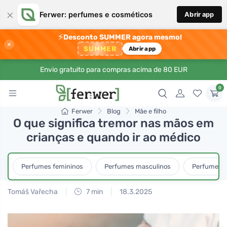
×
Ferwer: perfumes e cosméticos
Abrir app
⚡
Desconto SUMMER agora mesmo!
×
SUMMER
Abrir app
Envio gratuito para compras acima de 80 EUR
0
Ferwer
Blog
Mãe e filho
O que significa tremor nas mãos em
crianças e quando ir ao médico
Perfumes femininos
Perfumes masculinos
Perfumes u
Tomáš Vařecha
7 min
18.3.2025