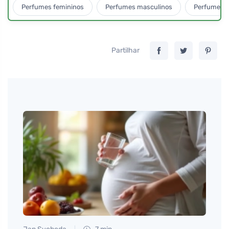
Perfumes femininos
Perfumes masculinos
Perfumes u
Partilhar
Martin
Como 