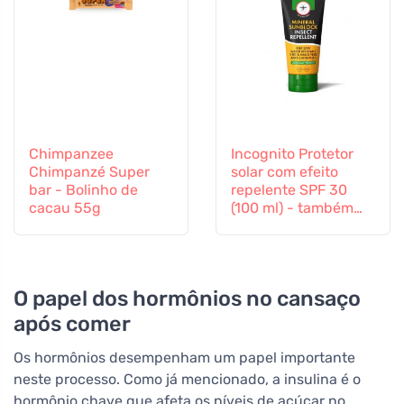
Chimpanzee
Incognito Protetor
Chimpanzé Super
solar com efeito
bar - Bolinho de
repelente SPF 30
cacau 55g
(100 ml) - também
adequado para
crianças a partir dos
6 meses
O papel dos hormônios no cansaço
após comer
Os hormônios desempenham um papel importante
neste processo. Como já mencionado, a insulina é o
hormônio chave que afeta os níveis de açúcar no