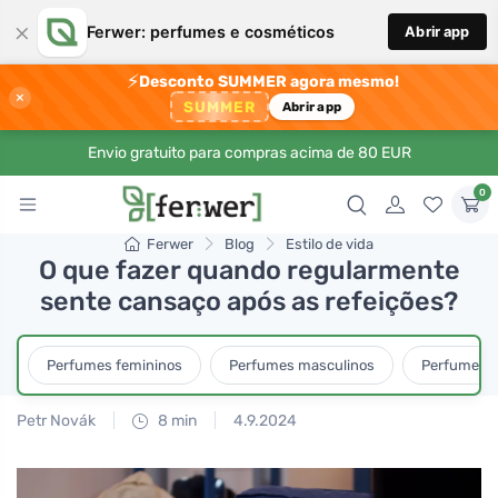
×
Ferwer: perfumes e cosméticos
Abrir app
⚡
Desconto SUMMER agora mesmo!
×
SUMMER
Abrir app
Envio gratuito para compras acima de 80 EUR
0
Ferwer
Blog
Estilo de vida
O que fazer quando regularmente
sente cansaço após as refeições?
Perfumes femininos
Perfumes masculinos
Perfumes u
Petr Novák
8 min
4.9.2024