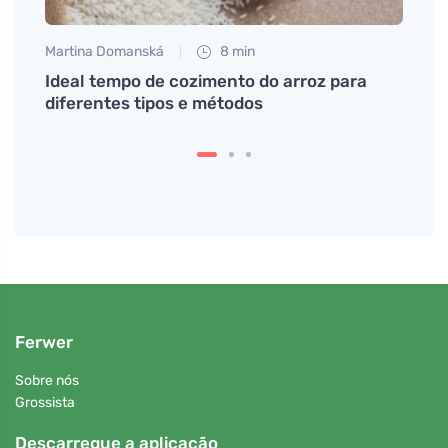
Martina Domanská
8 min
Jan S
Ideal tempo de cozimento do arroz para
Quant
r
diferentes tipos e métodos
que e
Ferwer
Sobre nós
Grossista
Descarregue a aplicação