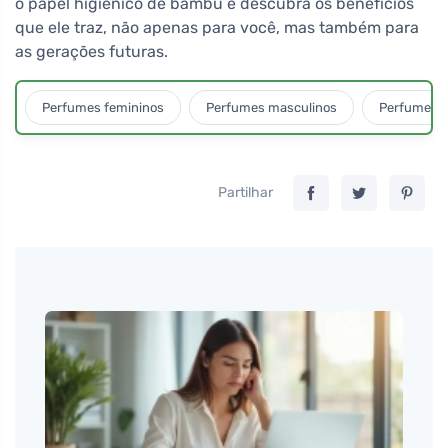
o papel higiênico de bambu e descubra os benefícios
que ele traz, não apenas para você, mas também para
as gerações futuras.
Perfumes femininos
Perfumes masculinos
Perfumes u
Partilhar
Martin
Esco
vascu