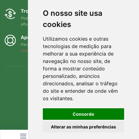
Trocas e devoluções gratuitas
O nosso site usa
Pode devolver ou trocar a sua encomenda em qualquer
cookies
altura no prazo de 90 dias
Apoiamos a Trees.org
Utilizamos cookies e outras
Para cada encomenda plantamos uma árvore! Leia mais
tecnologias de medição para
Sobre nós
.
melhorar a sua experiência de
navegação no nosso site, de
forma a mostrar conteúdo
personalizado, anúncios
direcionados, analisar o tráfego
do site e entender de onde vêm
os visitantes.
Concordo
Alterar as minhas preferências
© Topshelf s.r.o. Todos os direitos reservados.