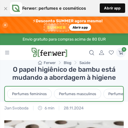
×
Ferwer: perfumes e cosméticos
Abrir app
⚡
Desconto SUMMER agora mesmo!
×
SUMMER
Abrir app
Envio gratuito para compras acima de 80 EUR
0
Ferwer
Blog
Saúde
O papel higiênico de bambu está
mudando a abordagem à higiene
Perfumes femininos
Perfumes masculinos
Perfumes u
Jan Svoboda
6 min
28.11.2024