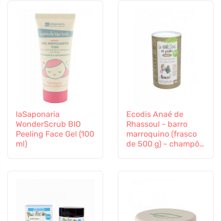
laSaponaria
Ecodis Anaé de
WonderScrub BIO
Rhassoul - barro
Peeling Face Gel (100
marroquino (frasco
ml)
de 500 g) - champô,
esfoliante ou
máscara