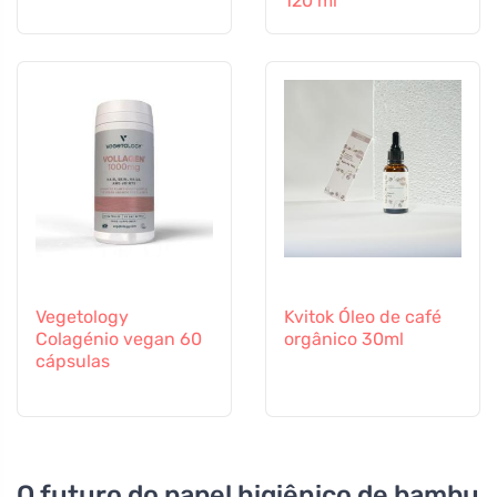
120 ml
Vegetology
Kvitok Óleo de café
Colagénio vegan 60
orgânico 30ml
cápsulas
O futuro do papel higiênico de bambu