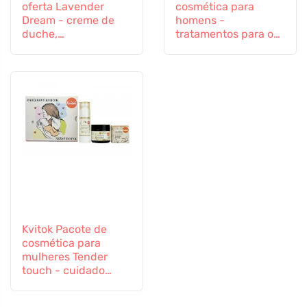
oferta Lavender
cosmética para
Dream - creme de
homens -
duche,
tratamentos para o
desodorizante e
cabelo, corpo e
creme corporal
axilas
Kvitok Pacote de
cosmética para
mulheres Tender
touch - cuidado
hidratante de luxo