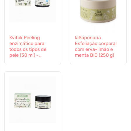
Kvitok Peeling
laSaponaria
enzimático para
Esfoliação corporal
todos os tipos de
com erva-limão e
pele (30 ml) -
menta BIO (250 g)
também adequado
para peles sensíveis