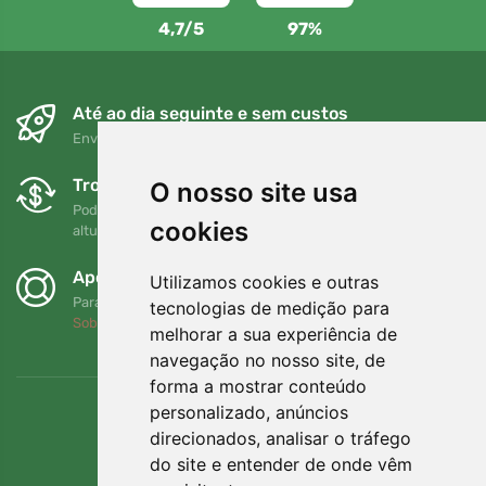
4,7/5
97%
Até ao dia seguinte e sem custos
Envio gratuito para encomendas superiores a 80 EUR
Trocas e devoluções gratuitas
O nosso site usa
Pode devolver ou trocar a sua encomenda em qualquer
cookies
altura no prazo de 90 dias
Apoiamos a Trees.org
Utilizamos cookies e outras
Para cada encomenda plantamos uma árvore! Leia mais
tecnologias de medição para
Sobre nós
.
melhorar a sua experiência de
navegação no nosso site, de
forma a mostrar conteúdo
personalizado, anúncios
direcionados, analisar o tráfego
do site e entender de onde vêm