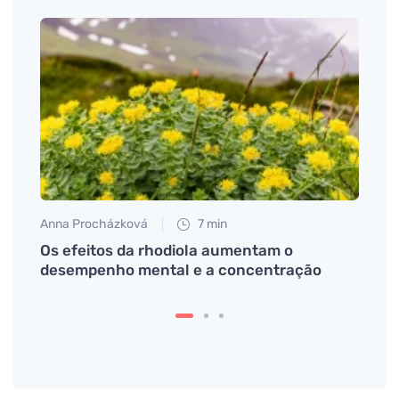
Anna Procházková
7 min
Jan S
Os efeitos da rhodiola aumentam o
Dicas
desempenho mental e a concentração
bronz