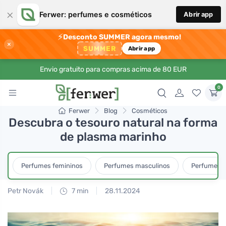
×
Ferwer: perfumes e cosméticos
Abrir app
⚡
Desconto SUMMER agora mesmo!
×
SUMMER
Abrir app
Envio gratuito para compras acima de 80 EUR
0
Ferwer
Blog
Cosméticos
Descubra o tesouro natural na forma
de plasma marinho
Perfumes femininos
Perfumes masculinos
Perfumes u
Petr Novák
7 min
28.11.2024