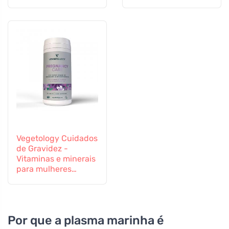
cápsulas
comprimidos
Vegetology Cuidados
de Gravidez -
Vitaminas e minerais
para mulheres
grávidas e em
período de
amamentação, 60
comprimidos
Por que a plasma marinha é