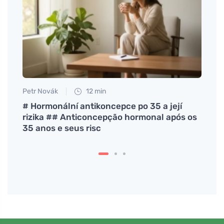
Petr Novák
12 min
Jan S
# Hormonální antikoncepce po 35 a její
Amên
rizika ## Anticoncepção hormonal após os
robus
35 anos e seus risc