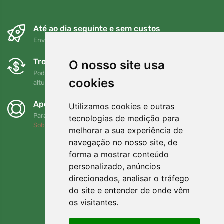
Até ao dia seguinte e sem custos
Envio gratuito para encomendas superiores a 80 EUR
Trocas e devoluções gratuitas
O nosso site usa
Pode devolver ou trocar a sua encomenda em qualquer
cookies
altura no prazo de 90 dias
Apoiamos a Trees.org
Utilizamos cookies e outras
Para cada encomenda plantamos uma árvore! Leia mais
tecnologias de medição para
Sobre nós
.
melhorar a sua experiência de
navegação no nosso site, de
forma a mostrar conteúdo
personalizado, anúncios
direcionados, analisar o tráfego
do site e entender de onde vêm
os visitantes.