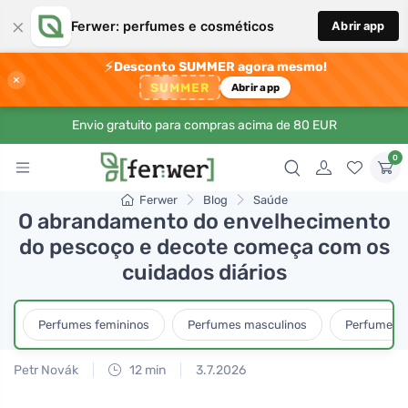
×
Ferwer: perfumes e cosméticos
Abrir app
⚡
Desconto SUMMER agora mesmo!
×
SUMMER
Abrir app
Envio gratuito para compras acima de 80 EUR
0
Ferwer
Blog
Saúde
O abrandamento do envelhecimento
do pescoço e decote começa com os
cuidados diários
Perfumes femininos
Perfumes masculinos
Perfumes u
Petr Novák
12 min
3.7.2026