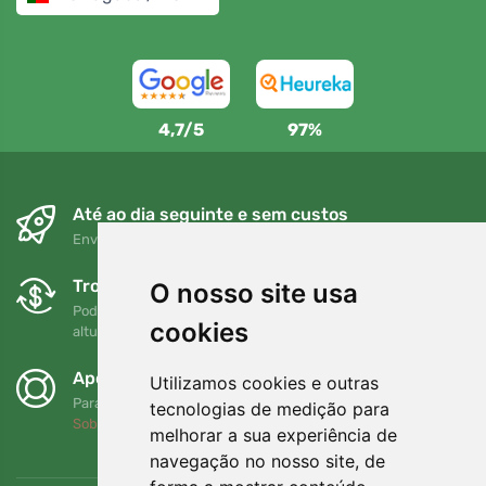
4,7/5
97%
Até ao dia seguinte e sem custos
Envio gratuito para encomendas superiores a 80 EUR
Trocas e devoluções gratuitas
O nosso site usa
Pode devolver ou trocar a sua encomenda em qualquer
cookies
altura no prazo de 90 dias
Apoiamos a Trees.org
Utilizamos cookies e outras
Para cada encomenda plantamos uma árvore! Leia mais
tecnologias de medição para
Sobre nós
.
melhorar a sua experiência de
navegação no nosso site, de