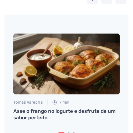
Tomáš Vařecha
7 min
Jan S
ndo
Asse o frango no iogurte e desfrute de um
Recei
s?
sabor perfeito
em c