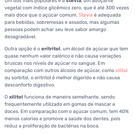
Um dos mais populares é a
stevia
, um adoçante
vegetal com índice glicêmico zero, que é até 300 vezes
mais doce que o açúcar comum.
Stevia
é adequada
para bebidas, sobremesas e assados, mas algumas
pessoas podem achar seu leve sabor amargo
desagradável.
Outra opção é o
eritritol
, um álcool de açúcar que tem
quase nenhum valor calórico e não causa variações
bruscas nos níveis de açúcar no sangue. Em
comparação com outros álcoois de açúcar, como
xilitol
ou sorbitol, o eritritol é melhor digerido e não causa
desconforto digestivo.
O
xilitol
funciona de maneira semelhante, sendo
frequentemente utilizado em gomas de mascar e
doces. Em comparação com o açúcar comum, tem 40%
menos calorias e promove a saúde dos dentes, pois
reduz a proliferação de bactérias na boca.