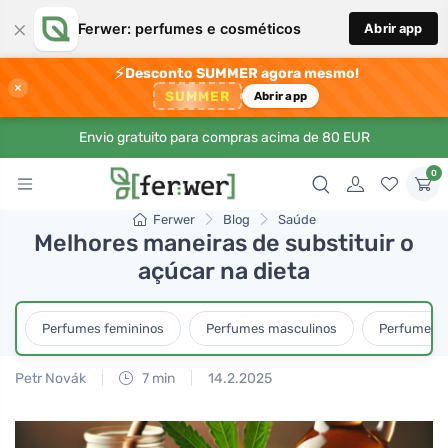
×
Ferwer: perfumes e cosméticos
Abrir app
⚡
Desconto SUMMER agora mesmo!
×
SUMMER
Abrir app
Envio gratuito para compras acima de 80 EUR
0
Ferwer
Blog
Saúde
Melhores maneiras de substituir o
açúcar na dieta
Perfumes femininos
Perfumes masculinos
Perfumes u
Petr Novák
7 min
14.2.2025