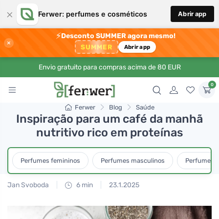
×
Ferwer: perfumes e cosméticos
Abrir app
⚡
Desconto SUMMER agora mesmo!
×
SUMMER
Abrir app
Envio gratuito para compras acima de 80 EUR
0
Ferwer
Blog
Saúde
Inspiração para um café da manhã
nutritivo rico em proteínas
Perfumes femininos
Perfumes masculinos
Perfumes u
Jan Svoboda
6 min
23.1.2025