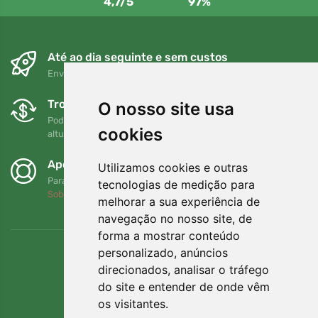
4,7/5
97%
Até ao dia seguinte e sem custos
Envio gratuito para encomendas superiores a 80 EUR
Trocas e devoluções gratuitas
O nosso site usa
Pode devolver ou trocar a sua encomenda em qualquer
cookies
altura no prazo de 90 dias
Apoiamos a Trees.org
Utilizamos cookies e outras
Para cada encomenda plantamos uma árvore! Leia mais
tecnologias de medição para
Sobre nós
.
melhorar a sua experiência de
navegação no nosso site, de
forma a mostrar conteúdo
personalizado, anúncios
direcionados, analisar o tráfego
do site e entender de onde vêm
os visitantes.