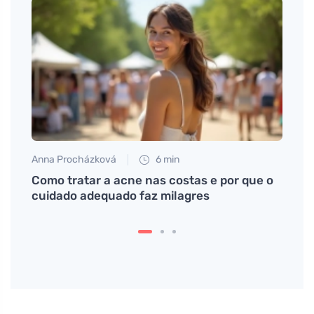
Anna Procházková
6 min
Martin
as
Como tratar a acne nas costas e por que o
A dor
cuidado adequado faz milagres
sinto