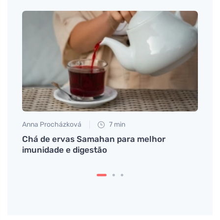
Anna Procházková
7 min
Tomáš
anoma
Chá de ervas Samahan para melhor
Menu 
imunidade e digestão