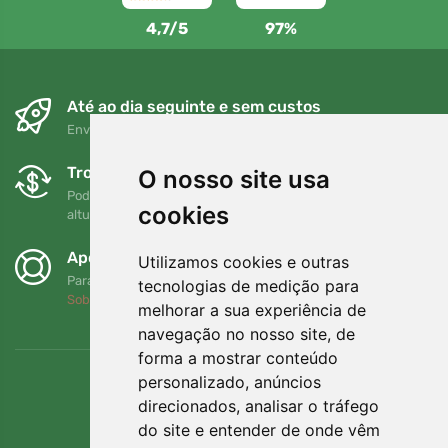
4,7/5
97%
Até ao dia seguinte e sem custos
Envio gratuito para encomendas superiores a 80 EUR
Trocas e devoluções gratuitas
O nosso site usa
Pode devolver ou trocar a sua encomenda em qualquer
cookies
altura no prazo de 90 dias
Apoiamos a Trees.org
Utilizamos cookies e outras
Para cada encomenda plantamos uma árvore! Leia mais
tecnologias de medição para
Sobre nós
.
melhorar a sua experiência de
navegação no nosso site, de
forma a mostrar conteúdo
personalizado, anúncios
direcionados, analisar o tráfego
do site e entender de onde vêm