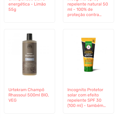
energética - Limão
repelente natural 50
55g
ml - 100% de
proteção contra
todos os insectos
Urtekram Champô
Incognito Protetor
Rhassoul 500ml BIO,
solar com efeito
VEG
repelente SPF 30
(100 ml) - também
adequado para
crianças a partir dos