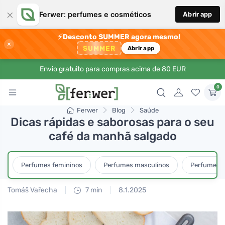
×
Ferwer: perfumes e cosméticos
Abrir app
⚡
Desconto SUMMER agora mesmo!
×
SUMMER
Abrir app
Envio gratuito para compras acima de 80 EUR
0
Ferwer
Blog
Saúde
Dicas rápidas e saborosas para o seu
café da manhã salgado
Perfumes femininos
Perfumes masculinos
Perfumes u
Tomáš Vařecha
7 min
8.1.2025