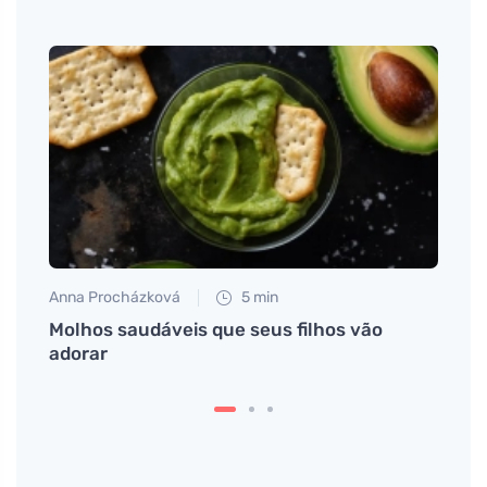
Anna Procházková
5 min
Petr N
imeiro
Molhos saudáveis que seus filhos vão
Como 
adorar