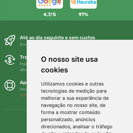
4,7/5
97%
Até ao dia seguinte e sem custos
Envio gratuito para encomendas superiores a 80 EUR
Trocas e devoluções gratuitas
O nosso site usa
Pode devolver ou trocar a sua encomenda em qualquer
cookies
altura no prazo de 90 dias
Apoiamos a Trees.org
Utilizamos cookies e outras
Para cada encomenda plantamos uma árvore! Leia mais
tecnologias de medição para
Sobre nós
.
melhorar a sua experiência de
navegação no nosso site, de
forma a mostrar conteúdo
personalizado, anúncios
direcionados, analisar o tráfego