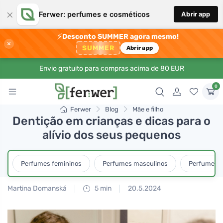
×
Ferwer: perfumes e cosméticos
Abrir app
⚡
Desconto SUMMER agora mesmo!
×
SUMMER
Abrir app
Envio gratuito para compras acima de 80 EUR
0
Ferwer
Blog
Mãe e filho
Dentição em crianças e dicas para o
alívio dos seus pequenos
Perfumes femininos
Perfumes masculinos
Perfumes u
Martina Domanská
5 min
20.5.2024