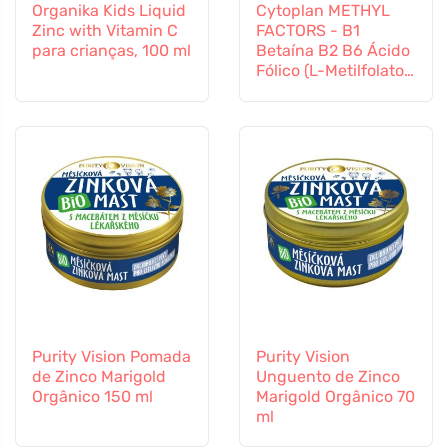
Organika Kids Liquid
Cytoplan METHYL
Zinc with Vitamin C
FACTORS - B1
para crianças, 100 ml
Betaína B2 B6 Ácido
Fólico (L-Metilfolato)
Vitamina B12 e Zinco,
60 cápsulas
Purity Vision Pomada
Purity Vision
de Zinco Marigold
Unguento de Zinco
Orgânico 150 ml
Marigold Orgânico 70
ml