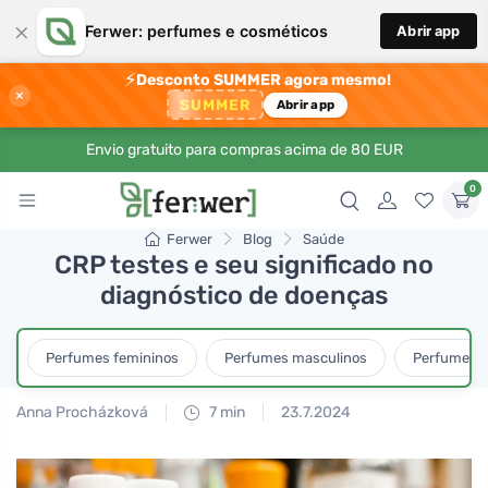
×
Ferwer: perfumes e cosméticos
Abrir app
⚡
Desconto SUMMER agora mesmo!
×
SUMMER
Abrir app
Envio gratuito para compras acima de 80 EUR
0
Ferwer
Blog
Saúde
CRP testes e seu significado no
diagnóstico de doenças
Perfumes femininos
Perfumes masculinos
Perfumes u
Anna Procházková
7 min
23.7.2024