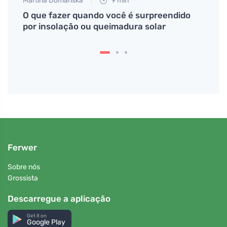
Martina Domanská
9 min
Eva No
ue
O que fazer quando você é surpreendido
Perfe
por insolação ou queimadura solar
que v
Ferwer
Sobre nós
Grossista
Descarregue a aplicação
Get it on
Google Play