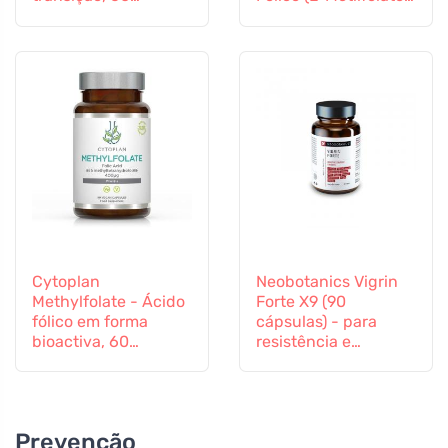
cápsulas
Vitamina B12 e Zinco,
60 cápsulas
Cytoplan
Neobotanics Vigrin
Methylfolate - Ácido
Forte X9 (90
fólico em forma
cápsulas) - para
bioactiva, 60
resistência e
cápsulas
vitalidade
Prevenção