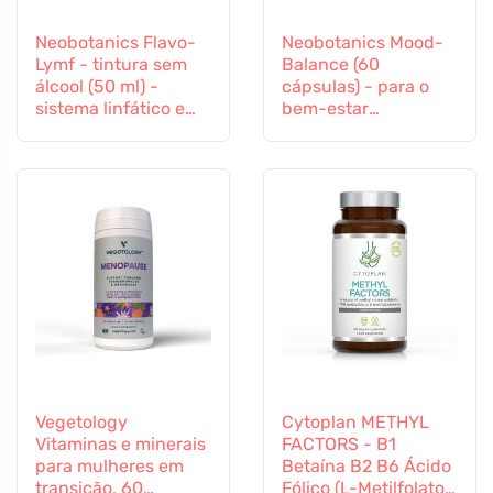
Neobotanics Flavo-
Neobotanics Mood-
Lymf - tintura sem
Balance (60
álcool (50 ml) -
cápsulas) - para o
sistema linfático e
bem-estar
sistema vascular
psicológico
Vegetology
Cytoplan METHYL
Vitaminas e minerais
FACTORS - B1
para mulheres em
Betaína B2 B6 Ácido
transição, 60
Fólico (L-Metilfolato)