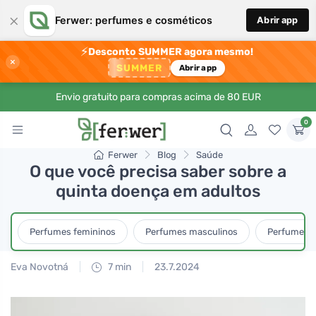
×
Ferwer: perfumes e cosméticos
Abrir app
⚡
Desconto SUMMER agora mesmo!
×
SUMMER
Abrir app
Envio gratuito para compras acima de 80 EUR
0
Ferwer
Blog
Saúde
O que você precisa saber sobre a
quinta doença em adultos
Perfumes femininos
Perfumes masculinos
Perfumes u
Eva Novotná
7 min
23.7.2024