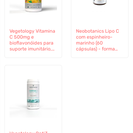
Vegetology Vitamina
Neobotanics Lipo C
C 500mg e
com espinheiro-
bioflavonóides para
marinho (60
suporte imunitário,
cápsulas) - forma
60 cápsulas
altamente eficaz