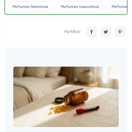
Perfumes femininos
Perfumes masculinos
Perfumes u
Partilhar