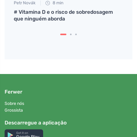
Petr Novák
8 min
Tomáš
# Vitamina D e o risco de sobredosagem
Aqui 
que ninguém aborda
nunc
Ferwer
Sobre nós
Grossista
Descarregue a aplicação
Get it on
Google Play