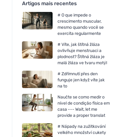
Artigos mais recentes
# O que impede o
crescimento muscular,
mesmo quando você se
exercita regularmente
# Víte, jak štítná žláza
ovlivňuje menstruaci a
plodnost? Štítná žláza je
malá žláza ve tvaru motýl
# Zdřímnutí přes den
funguje jen když víte jak
na to
Naučte se como medir o
nível de condição física em
casa --- Wait, let me
provide a proper translat
# Nápady na zužitkování
velkého množství cukety