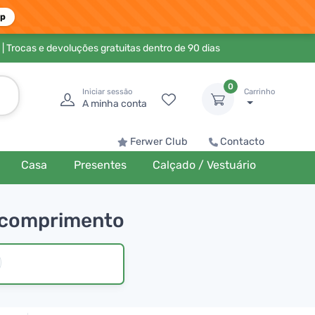
pp
| Trocas e devoluções gratuitas dentro de 90 dias
0
Iniciar sessão
Carrinho
A minha conta
Ferwer Club
Contacto
Casa
Presentes
Calçado / Vestuário
u comprimento