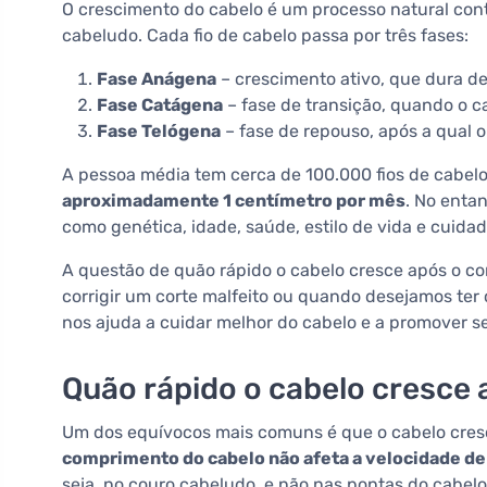
O crescimento do cabelo é um processo natural contr
cabeludo. Cada fio de cabelo passa por três fases:
Fase Anágena
– crescimento ativo, que dura de 
Fase Catágena
– fase de transição, quando o ca
Fase Telógena
– fase de repouso, após a qual 
A pessoa média tem cerca de 100.000 fios de cabe
aproximadamente 1 centímetro por mês
. No entan
como genética, idade, saúde, estilo de vida e cuid
A questão de quão rápido o cabelo cresce após o c
corrigir um corte malfeito ou quando desejamos ter
nos ajuda a cuidar melhor do cabelo e a promover s
Quão rápido o cabelo cresce 
Um dos equívocos mais comuns é que o cabelo cresc
comprimento do cabelo não afeta a velocidade d
seja, no couro cabeludo, e não nas pontas do cabelo