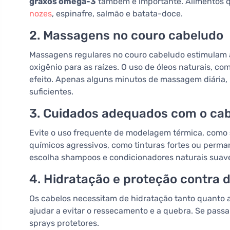
graxos ômega-3
também é importante. Alimentos q
nozes
, espinafre, salmão e batata-doce.
2. Massagens no couro cabeludo
Massagens regulares no couro cabeludo estimulam a
oxigênio para as raízes. O uso de óleos naturais, co
efeito. Apenas alguns minutos de massagem diária,
suficientes.
3. Cuidados adequados com o ca
Evite o uso frequente de modelagem térmica, como
químicos agressivos, como tinturas fortes ou perma
escolha shampoos e condicionadores naturais suav
4. Hidratação e proteção contra 
Os cabelos necessitam de hidratação tanto quanto a
ajudar a evitar o ressecamento e a quebra. Se pass
sprays protetores.