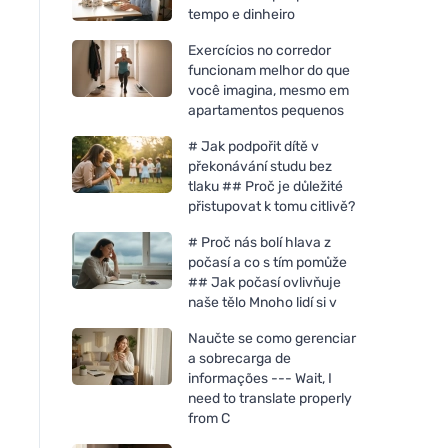
tempo e dinheiro
Exercícios no corredor
funcionam melhor do que
você imagina, mesmo em
apartamentos pequenos
# Jak podpořit dítě v
překonávání studu bez
tlaku ## Proč je důležité
přistupovat k tomu citlivě?
# Proč nás bolí hlava z
počasí a co s tím pomůže
## Jak počasí ovlivňuje
naše tělo Mnoho lidí si v
Naučte se como gerenciar
a sobrecarga de
informações --- Wait, I
need to translate properly
from C