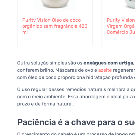
Purity Vision Óleo de coco
Purity Visio
orgânico sem fragrância 420
Virgem Orgâ
ml
Comércio Ju
Outra solução simples são os
enxágues com urtiga,
conferem brilho. Máscaras de ovo e
azeite
regeneram
com óleo de coco proporciona hidratação profunda 
O uso regular desses remédios naturais melhora a qu
com o meio ambiente. Essa abordagem é ideal para 
prazo e de forma natural.
Paciência é a chave para o s
O crescimento do cabelo é um processo de longo pr