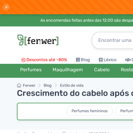
×
As encomendas feitas antes das 12:00 são desp
Descontos até -80%
Blog
Léxico
Perfumes
Maquilhagem
Cabelo
Rost
Ferwer
Blog
Estilo de vida
Crescimento do cabelo após o
Perfumes femininos
Perfum