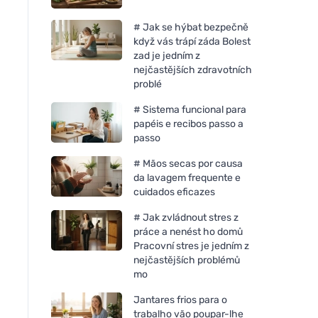
# Jak se hýbat bezpečně
když vás trápí záda Bolest
zad je jedním z
nejčastějších zdravotních
problé
# Sistema funcional para
papéis e recibos passo a
passo
# Mãos secas por causa
da lavagem frequente e
cuidados eficazes
# Jak zvládnout stres z
práce a nenést ho domů
Pracovní stres je jedním z
nejčastějších problémů
mo
Jantares frios para o
trabalho vão poupar-lhe