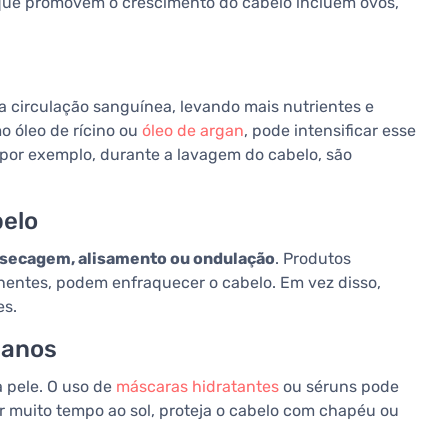
ue promovem o crescimento do cabelo incluem ovos,
 circulação sanguínea, levando mais nutrientes e
mo óleo de rícino ou
óleo de argan
, pode intensificar esse
 por exemplo, durante a lavagem do cabelo, são
belo
secagem, alisamento ou ondulação
. Produtos
nentes, podem enfraquecer o cabelo. Em vez disso,
es.
danos
 pele. O uso de
máscaras hidratantes
ou séruns pode
ar muito tempo ao sol, proteja o cabelo com chapéu ou