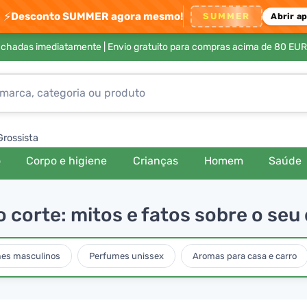
⚡
Desconto SUMMER agora mesmo!
SUMMER
Abrir a
achadas imediatamente |
Envio gratuito para compras acima de 80 EUR
Grossista
o
Corpo e higiene
Crianças
Homem
Saúde
 corte: mitos e fatos sobre o se
es masculinos
Perfumes unissex
Aromas para casa e carro