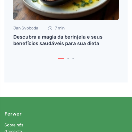
Jan Svoboda
7 min
Tomáš
 para
Descubra a magia da berinjela e seus
Como 
benefícios saudáveis para sua dieta
emoç
Ferwer
Sobre nós
Grossista