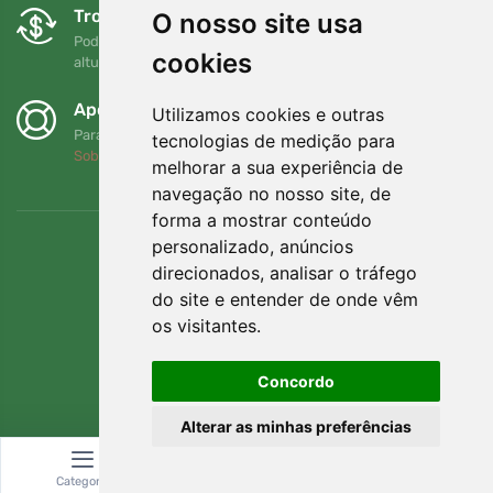
Trocas e devoluções gratuitas
O nosso site usa
Pode devolver ou trocar a sua encomenda em qualquer
cookies
altura no prazo de 90 dias
Apoiamos a Trees.org
Utilizamos cookies e outras
Para cada encomenda plantamos uma árvore! Leia mais
tecnologias de medição para
Sobre nós
.
melhorar a sua experiência de
navegação no nosso site, de
forma a mostrar conteúdo
personalizado, anúncios
direcionados, analisar o tráfego
do site e entender de onde vêm
os visitantes.
Concordo
Alterar as minhas preferências
© Topshelf s.r.o. Todos os direitos reservados.
Categoria
Pesquisar
Carrinho