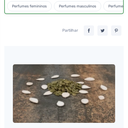
Perfumes femininos
Perfumes masculinos
Perfumes u
Partilhar