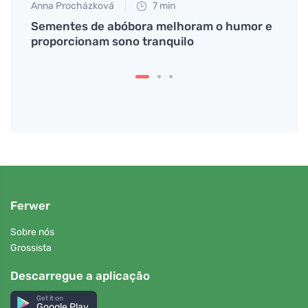
Anna Procházková
7 min
Eva No
o
Sementes de abóbora melhoram o humor e
Como 
proporcionam sono tranquilo
natu
Ferwer
Sobre nós
Grossista
Descarregue a aplicação
Get it on
Google Play