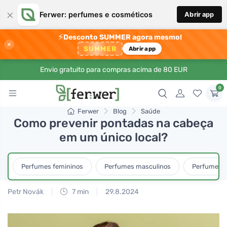
×
Ferwer: perfumes e cosméticos
Abrir app
⚡
Desconto SUMMER agora mesmo!
×
SUMMER
Abrir app
Envio gratuito para compras acima de 80 EUR
0
Ferwer
Blog
Saúde
Como prevenir pontadas na cabeça
em um único local?
Perfumes femininos
Perfumes masculinos
Perfumes u
Petr Novák
7 min
29.8.2024