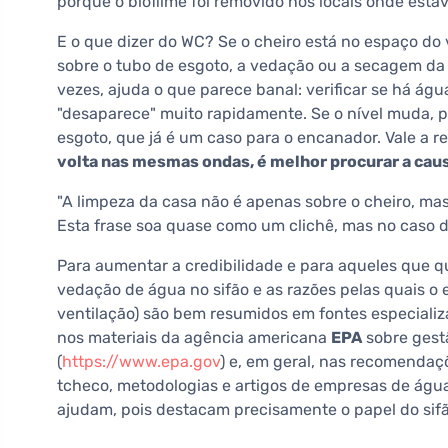
porque o biofilme foi removido nos locais onde estav
E o que dizer do WC? Se o cheiro está no espaço do v
sobre o tubo de esgoto, a vedação ou a secagem da 
vezes, ajuda o que parece banal: verificar se há águ
"desaparece" muito rapidamente. Se o nível muda, 
esgoto, que já é um caso para o encanador. Vale a r
volta nas mesmas ondas, é melhor procurar a caus
"A limpeza da casa não é apenas sobre o cheiro, mas
Esta frase soa quase como um clichê, mas no caso d
Para aumentar a credibilidade e para aqueles que qu
vedação de água no sifão e as razões pelas quais o
ventilação) são bem resumidos em fontes especializ
nos materiais da agência americana
EPA
sobre gest
(
https://www.epa.gov
) e, em geral, nas recomendaçõ
tcheco, metodologias e artigos de empresas de ág
ajudam, pois destacam precisamente o papel do sifã