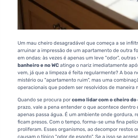
Um mau cheiro desagradável que começa a se infilt
arruinar a impressão de um apartamento de outra fo
em ondas: às vezes é apenas um leve "odor", outras
banheiro e no WC
atinge o nariz imediatamente após
vem, já que a limpeza é feita regularmente? A boa n
mistério ou "apartamento ruim", mas uma combinaçã
operacionais que podem ser resolvidos de maneira 
Quando se procura por
como lidar com o cheiro do
prazo, vale a pena entender o que acontece dentro 
apenas passa água. É um ambiente onde gordura, r
ficam presos. Com o tempo, forma-se uma fina pelíc
proliferam. Esses organismos, ao decompor restos 
causam o típico "odor de esgoto". Se a isso se acre