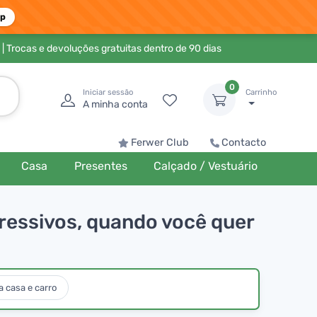
pp
| Trocas e devoluções gratuitas dentro de 90 dias
0
Iniciar sessão
Carrinho
A minha conta
Ferwer Club
Contacto
Casa
Presentes
Calçado / Vestuário
ressivos, quando você quer
 casa e carro