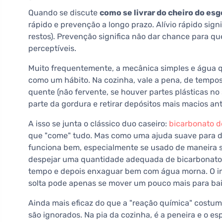
Quando se discute
como se livrar do cheiro do es
rápido e prevenção a longo prazo. Alívio rápido signi
restos). Prevenção significa não dar chance para 
perceptíveis.
Muito frequentemente, a mecânica simples e água 
como um hábito. Na cozinha, vale a pena, de temp
quente (não fervente, se houver partes plásticas no 
parte da gordura e retirar depósitos mais macios a
A isso se junta o clássico duo caseiro:
bicarbonato d
que "come" tudo. Mas como uma ajuda suave para des
funciona bem, especialmente se usado de maneira s
despejar uma quantidade adequada de bicarbonato n
tempo e depois enxaguar bem com água morna. O imp
solta pode apenas se mover um pouco mais para bai
Ainda mais eficaz do que a "reação química" costum
são ignorados. Na pia da cozinha, é a peneira e o esp