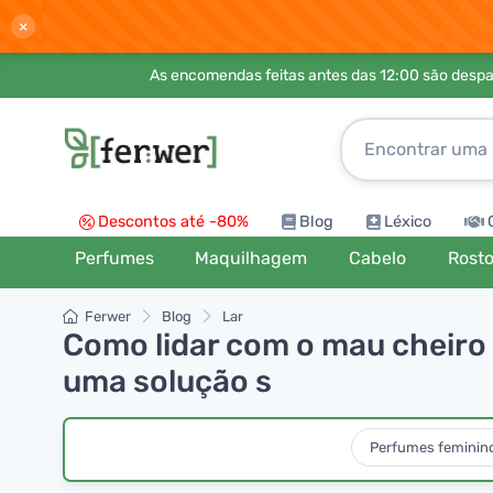
×
As encomendas feitas antes das 12:00 são desp
Descontos até -80%
Blog
Léxico
Perfumes
Maquilhagem
Cabelo
Rost
Ferwer
Blog
Lar
Como lidar com o mau cheiro 
uma solução s
Perfumes feminin