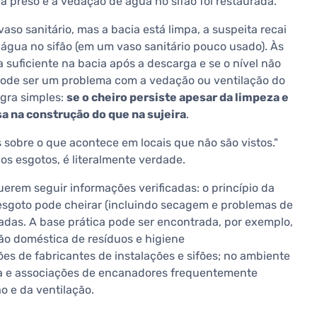
a preso e a vedação de água no sifão foi restaurada.
aso sanitário, mas a bacia está limpa, a suspeita recai
água no sifão (em um vaso sanitário pouco usado). Às
a suficiente na bacia após a descarga e se o nível não
pode ser um problema com a vedação ou ventilação do
egra simples:
se o cheiro persiste apesar da limpeza e
a na construção do que na sujeira
.
 sobre o que acontece em locais que não são vistos."
os esgotos, é literalmente verdade.
erem seguir informações verificadas: o princípio da
 esgoto pode cheirar (incluindo secagem e problemas de
adas. A base prática pode ser encontrada, por exemplo,
ão doméstica de resíduos e higiene
es de fabricantes de instalações e sifões; no ambiente
ua e associações de encanadores frequentemente
o e da ventilação.