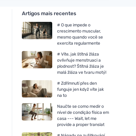
Artigos mais recentes
# O que impede o
crescimento muscular,
mesmo quando você se
exercita regularmente
# Víte, jak štítná žláza
ovlivňuje menstruaci a
plodnost? Štítná žláza je
malá žláza ve tvaru motýl
# Zdřímnutí přes den
funguje jen když víte jak
na to
Naučte se como medir o
nível de condição física em
casa --- Wait, let me
provide a proper translat
# Nápady na zužitkování