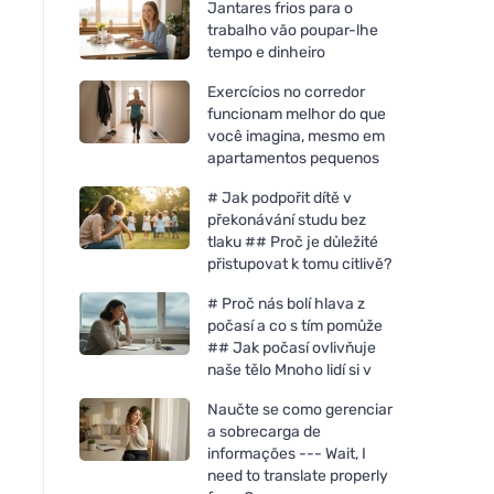
Jantares frios para o
trabalho vão poupar-lhe
tempo e dinheiro
Exercícios no corredor
funcionam melhor do que
você imagina, mesmo em
apartamentos pequenos
# Jak podpořit dítě v
překonávání studu bez
tlaku ## Proč je důležité
přistupovat k tomu citlivě?
# Proč nás bolí hlava z
počasí a co s tím pomůže
## Jak počasí ovlivňuje
naše tělo Mnoho lidí si v
Naučte se como gerenciar
a sobrecarga de
informações --- Wait, I
need to translate properly