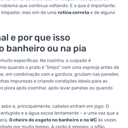
oblema que continua voltando. E o que é importante:
e limpador, mas sim de uma
rotina correta
e de alguns
al e por que isso
 banheiro ou na pia
uito específicas. Na cozinha, o culpado é
esmo quando o prato é "limpo" com uma esponja antes de
 que, em combinação com a gordura, grudam nas paredes
utras impurezas e criando condições ideais para as
s piora após cozinhar, após lavar panelas ou quando
 sebo e, principalmente, cabelos entram em jogo. O
e entupido e a água escoa lentamente – e uma vez que a
lera.
O cheiro do esgoto no banheiro e no WC
às vezes
ado por muito tempo. A razão é simples: o sifão