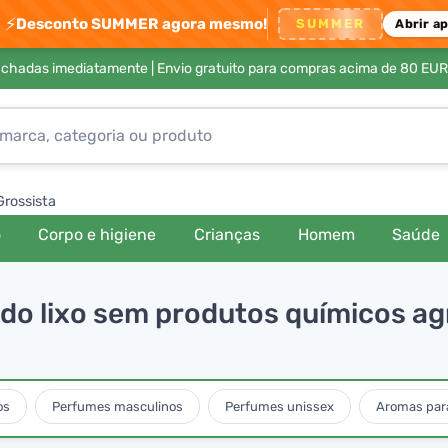
⚡
Desconto SUMMER agora mesmo!
SUMMER
Abrir a
achadas imediatamente |
Envio gratuito para compras acima de 80 EUR
Grossista
o
Corpo e higiene
Crianças
Homem
Saúde
do lixo sem produtos químicos ag
os
Perfumes masculinos
Perfumes unissex
Aromas para