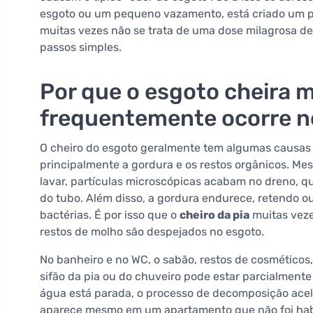
esgoto ou um pequeno vazamento, está criado um pr
muitas vezes não se trata de uma dose milagrosa d
passos simples.
Por que o esgoto cheira m
frequentemente ocorre no
O cheiro do esgoto geralmente tem algumas causas m
principalmente a gordura e os restos orgânicos. M
lavar, partículas microscópicas acabam no dreno,
do tubo. Além disso, a gordura endurece, retendo o
bactérias. É por isso que o
cheiro da pia
muitas veze
restos de molho são despejados no esgoto.
No banheiro e no WC, o sabão, restos de cosméticos,
sifão da pia ou do chuveiro pode estar parcialment
água está parada, o processo de decomposição ace
aparece mesmo em um apartamento que não foi habit