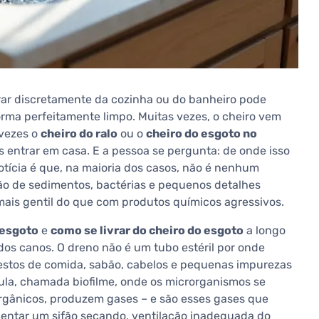
rar discretamente da cozinha ou do banheiro pode
rma perfeitamente limpo. Muitas vezes, o cheiro vem
 vezes o
cheiro do ralo
ou o
cheiro do esgoto no
 entrar em casa. E a pessoa se pergunta: de onde isso
otícia é que, na maioria dos casos, não é nenhum
o de sedimentos, bactérias e pequenos detalhes
mais gentil do que com produtos químicos agressivos.
 esgoto
e
como se livrar do cheiro do esgoto
a longo
dos canos. O dreno não é um tubo estéril por onde
estos de comida, sabão, cabelos e pequenas impurezas
ula, chamada biofilme, onde os microrganismos se
orgânicos, produzem gases – e são esses gases que
scentar um sifão secando, ventilação inadequada do