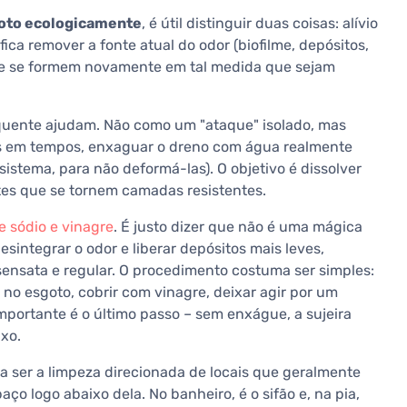
goto ecologicamente
, é útil distinguir duas coisas: alívio
fica remover a fonte atual do odor (biofilme, depósitos,
que se formem novamente em tal medida que sejam
quente ajudam. Não como um "ataque" isolado, mas
os em tempos, enxaguar o dreno com água realmente
sistema, para não deformá-las). O objetivo é dissolver
ntes que se tornem camadas resistentes.
e sódio e vinagre
. É justo dizer que não é uma mágica
integrar o odor e liberar depósitos mais leves,
ensata e regular. O procedimento costuma ser simples:
o esgoto, cobrir com vinagre, deixar agir por um
ortante é o último passo – sem enxágue, a sujeira
xo.
a ser a limpeza direcionada de locais que geralmente
aço logo abaixo dela. No banheiro, é o sifão e, na pia,