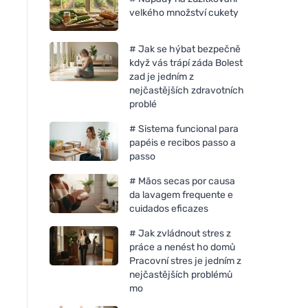
velkého množství cukety
# Jak se hýbat bezpečně
když vás trápí záda Bolest
zad je jedním z
nejčastějších zdravotních
problé
# Sistema funcional para
papéis e recibos passo a
passo
# Mãos secas por causa
da lavagem frequente e
cuidados eficazes
# Jak zvládnout stres z
práce a nenést ho domů
Pracovní stres je jedním z
nejčastějších problémů
mo