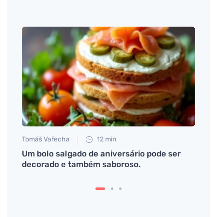
Tomáš Vařecha
12 min
Eva No
ém
Um bolo salgado de aniversário pode ser
Como 
decorado e também saboroso.
recu