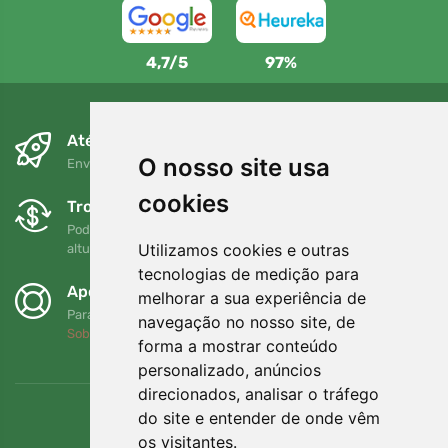
4,7/5
97%
Até ao dia seguinte e sem custos
O nosso site usa
Envio gratuito para encomendas superiores a 80 EUR
cookies
Trocas e devoluções gratuitas
Pode devolver ou trocar a sua encomenda em qualquer
Utilizamos cookies e outras
altura no prazo de 90 dias
tecnologias de medição para
Apoiamos a Trees.org
melhorar a sua experiência de
Para cada encomenda plantamos uma árvore! Leia mais
navegação no nosso site, de
Sobre nós
.
forma a mostrar conteúdo
personalizado, anúncios
direcionados, analisar o tráfego
do site e entender de onde vêm
os visitantes.