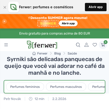
×
Ferwer: perfumes e cosméticos
Abrir app
⚡
Desconto SUMMER agora mesmo!
×
SUMMER
Abrir app
Envio gratuito para compras acima de 80 EUR
0
Ferwer
Blog
Saúde
Syrniki são delicadas panquecas de
queijo que você vai adorar no café da
manhã e no lanche.
Perfumes femininos
Perfumes masculinos
Perfumes u
Petr Novák
12 min
2.2.2026