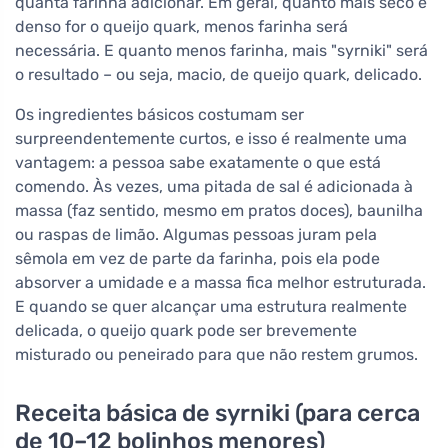
quanta farinha adicionar. Em geral, quanto mais seco e
denso for o queijo quark, menos farinha será
necessária. E quanto menos farinha, mais "syrniki" será
o resultado – ou seja, macio, de queijo quark, delicado.
Os ingredientes básicos costumam ser
surpreendentemente curtos, e isso é realmente uma
vantagem: a pessoa sabe exatamente o que está
comendo. Às vezes, uma pitada de sal é adicionada à
massa (faz sentido, mesmo em pratos doces), baunilha
ou raspas de limão. Algumas pessoas juram pela
sêmola em vez de parte da farinha, pois ela pode
absorver a umidade e a massa fica melhor estruturada.
E quando se quer alcançar uma estrutura realmente
delicada, o queijo quark pode ser brevemente
misturado ou peneirado para que não restem grumos.
Receita básica de syrniki (para cerca
de 10–12 bolinhos menores)