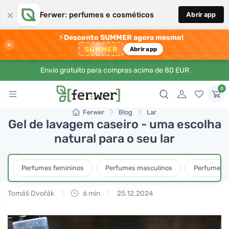
×
Ferwer: perfumes e cosméticos
Abrir app
⚡
Desconto SUMMER agora mesmo!
×
SUMMER
Abrir app
Envio gratuito para compras acima de 80 EUR
0
Ferwer
Blog
Lar
Gel de lavagem caseiro - uma escolha
natural para o seu lar
Perfumes femininos
Perfumes masculinos
Perfumes u
Tomáš Dvořák
6 min
25.12.2024