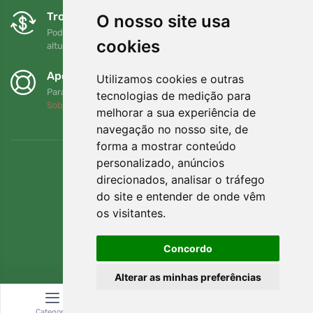
Trocas e devoluções gratuitas
O nosso site usa
Pode devolver ou trocar a sua encomenda em qualquer
cookies
altura no prazo de 90 dias
Apoiamos a Trees.org
Utilizamos cookies e outras
Para cada encomenda plantamos uma árvore! Leia mais
tecnologias de medição para
Sobre nós
.
melhorar a sua experiência de
navegação no nosso site, de
forma a mostrar conteúdo
personalizado, anúncios
direcionados, analisar o tráfego
do site e entender de onde vêm
os visitantes.
Concordo
Alterar as minhas preferências
© Topshelf s.r.o. Todos os direitos reservados.
Categoria
Pesquisar
Carrinho