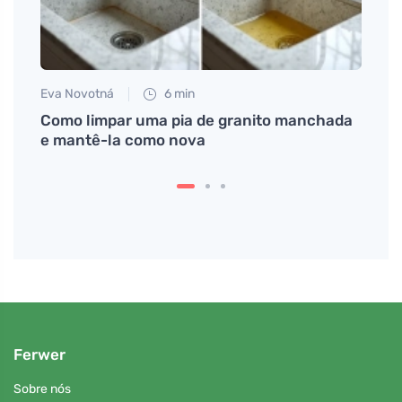
Eva Novotná
6 min
Petr N
stnost
Como limpar uma pia de granito manchada
# Com
pelo
e mantê-la como nova
dúvid
Ferwer
Sobre nós