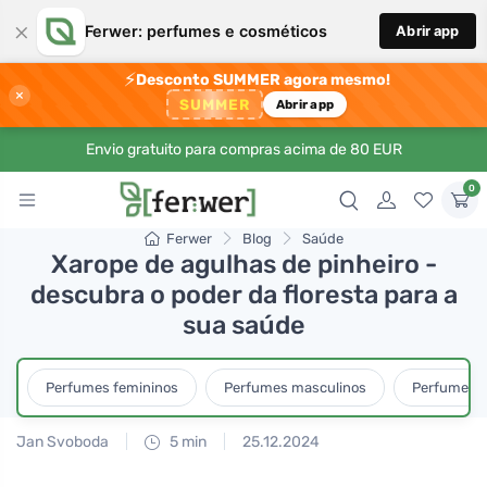
×
Ferwer: perfumes e cosméticos
Abrir app
⚡
Desconto SUMMER agora mesmo!
×
SUMMER
Abrir app
Envio gratuito para compras acima de 80 EUR
0
Ferwer
Blog
Saúde
Xarope de agulhas de pinheiro -
descubra o poder da floresta para a
sua saúde
Perfumes femininos
Perfumes masculinos
Perfumes u
Jan Svoboda
5 min
25.12.2024