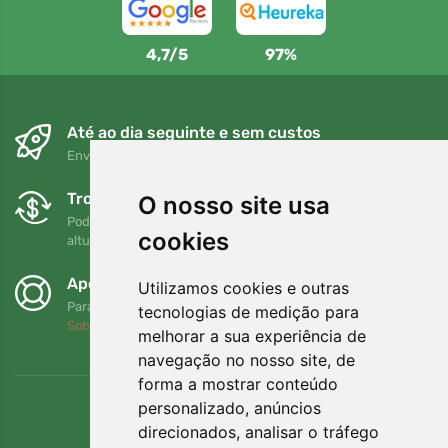
4,7/5
97%
Até ao dia seguinte e sem custos
Envio gratuito para encomendas superiores a 80 EUR
Trocas e devoluções gratuitas
O nosso site usa
Pode devolver ou trocar a sua encomenda em qualquer
cookies
altura no prazo de 90 dias
Apoiamos a Trees.org
Utilizamos cookies e outras
Para cada encomenda plantamos uma árvore! Leia mais
tecnologias de medição para
Sobre nós
.
melhorar a sua experiência de
navegação no nosso site, de
forma a mostrar conteúdo
personalizado, anúncios
direcionados, analisar o tráfego