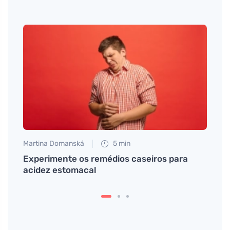
Martina Domanská
5 min
Petr N
orma
Experimente os remédios caseiros para
Noze
acidez estomacal
melho