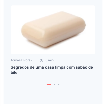
Tomáš Dvořák
5 min
Eva No
com
Segredos de uma casa limpa com sabão de
Como 
bile
diret