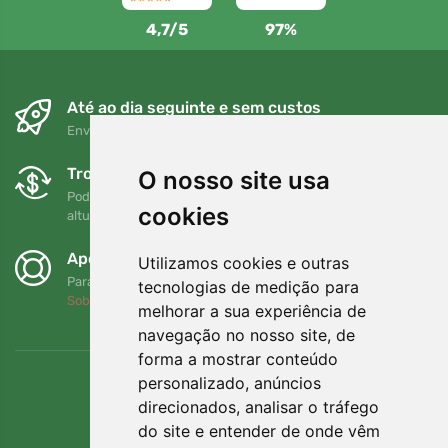
4,7/5
97%
Até ao dia seguinte e sem custos
Envio gratuito para encomendas superiores a 80 EUR
Trocas e devoluções gratuitas
O nosso site usa
Pode devolver ou trocar a sua encomenda em qualquer
cookies
altura no prazo de 90 dias
Apoiamos a Trees.org
Utilizamos cookies e outras
Para cada encomenda plantamos uma árvore! Leia mais
tecnologias de medição para
Sobre nós
.
melhorar a sua experiência de
navegação no nosso site, de
forma a mostrar conteúdo
personalizado, anúncios
direcionados, analisar o tráfego
do site e entender de onde vêm