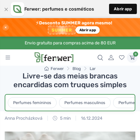
×
Ferwer: perfumes e cosméticos
Abrir app
⚡
Desconto SUMMER agora mesmo!
×
SUMMER
Abrir app
Envio gratuito para compras acima de 80 EUR
0
Ferwer
Blog
Lar
Livre-se das meias brancas
encardidas com truques simples
Perfumes femininos
Perfumes masculinos
Perfumes u
Anna Procházková
5 min
16.12.2024