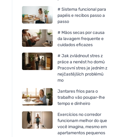
# Sistema funcional para
papéis e recibos passo a
passo
# Mãos secas por causa
da lavagem frequente e
cuidados eficazes
# Jak zvládnout stres z
práce a nenést ho domů
Pracovní stres je jedním z
nejčastějších problémů
mo
Jantares frios para o
trabalho vão poupar-lhe
tempo e dinheiro
Exercícios no corredor
funcionam melhor do que
você imagina, mesmo em
apartamentos pequenos