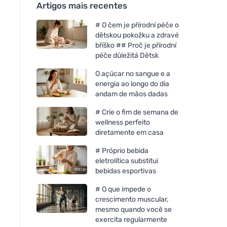
Artigos mais recentes
# O čem je přírodní péče o
dětskou pokožku a zdravé
bříško ## Proč je přírodní
péče důležitá Dětsk
O açúcar no sangue e a
energia ao longo do dia
andam de mãos dadas
# Crie o fim de semana de
wellness perfeito
diretamente em casa
# Próprio bebida
eletrolítica substitui
bebidas esportivas
# O que impede o
crescimento muscular,
mesmo quando você se
exercita regularmente