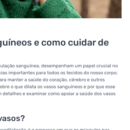
guíneos e como cuidar de
rculação sanguínea, desempenham um papel crucial no
cias importantes para todos os tecidos do nosso corpo.
ra manter a saúde do coração, cérebro e outros
obre o que dilata os vasos sanguíneos e por que esse
m detalhes e examinar como apoiar a saúde dos vasos
 vasos?
sodilatação
, é o processo em que os músculos nas