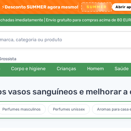
⚡
Desconto SUMMER agora mesmo!
SUMMER
Abrir a
achadas imediatamente |
Envio gratuito para compras acima de 80 EUR
Grossista
o
Corpo e higiene
Crianças
Homem
Saúde
os vasos sanguíneos e melhorar a
Perfumes masculinos
Perfumes unissex
Aromas para casa e