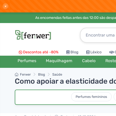
×
As encomendas feitas antes das 12:00 são desp
Descontos até -80%
Blog
Léxico
Perfumes
Maquilhagem
Cabelo
Rost
Ferwer
Blog
Saúde
Como apoiar a elasticidade d
Perfumes femininos