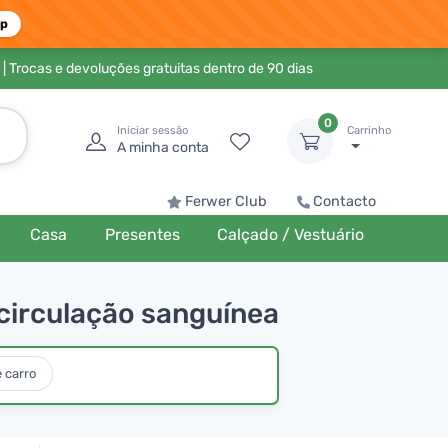
pp
| Trocas e devoluções gratuitas dentro de 90 dias
0
Iniciar sessão
Carrinho
A minha conta
Ferwer Club
Contacto
Casa
Presentes
Calçado / Vestuário
 circulação sanguínea
 carro