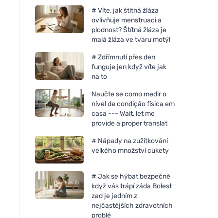
# Víte, jak štítná žláza
ovlivňuje menstruaci a
plodnost? Štítná žláza je
malá žláza ve tvaru motýl
# Zdřímnutí přes den
funguje jen když víte jak
na to
Naučte se como medir o
nível de condição física em
casa --- Wait, let me
provide a proper translat
# Nápady na zužitkování
velkého množství cukety
# Jak se hýbat bezpečně
když vás trápí záda Bolest
zad je jedním z
nejčastějších zdravotních
problé