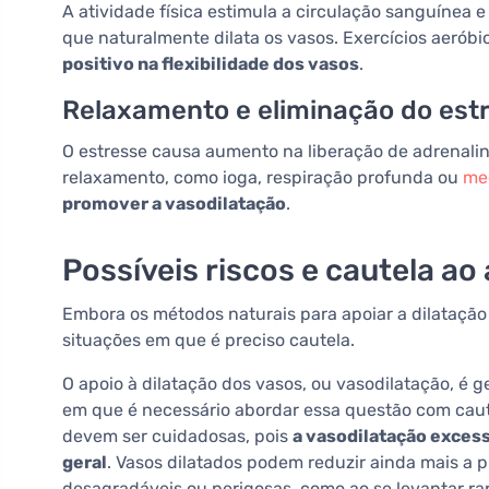
A atividade física estimula a circulação sanguínea 
que naturalmente dilata os vasos. Exercícios aeróbi
positivo na flexibilidade dos vasos
.
Relaxamento e eliminação do est
O estresse causa aumento na liberação de adrenalina
relaxamento, como ioga, respiração profunda ou
me
promover a vasodilatação
.
Possíveis riscos e cautela ao
Embora os métodos naturais para apoiar a dilataçã
situações em que é preciso cautela.
O apoio à dilatação dos vasos, ou vasodilatação, é 
em que é necessário abordar essa questão com caut
devem ser cuidadosas, pois
a vasodilatação excess
geral
. Vasos dilatados podem reduzir ainda mais a p
desagradáveis ou perigosas, como ao se levantar ra