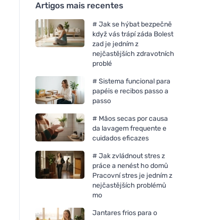
Artigos mais recentes
# Jak se hýbat bezpečně
když vás trápí záda Bolest
zad je jedním z
nejčastějších zdravotních
problé
# Sistema funcional para
papéis e recibos passo a
passo
# Mãos secas por causa
da lavagem frequente e
cuidados eficazes
# Jak zvládnout stres z
práce a nenést ho domů
Pracovní stres je jedním z
nejčastějších problémů
mo
Jantares frios para o