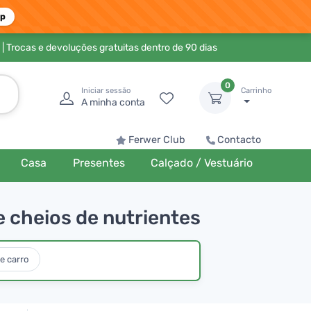
pp
| Trocas e devoluções gratuitas dentro de 90 dias
0
Iniciar sessão
Carrinho
A minha conta
Ferwer Club
Contacto
Casa
Presentes
Calçado / Vestuário
cheios de nutrientes
e carro