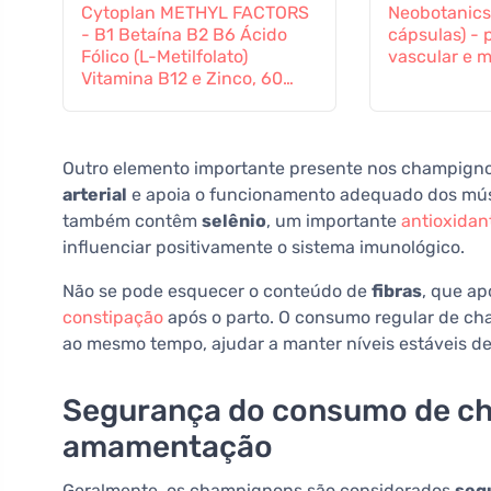
Cytoplan METHYL FACTORS
Neobotanics
- B1 Betaína B2 B6 Ácido
cápsulas) - 
Fólico (L-Metilfolato)
vascular e m
Vitamina B12 e Zinco, 60
cápsulas
Outro elemento importante presente nos champign
arterial
e apoia o funcionamento adequado dos mús
também contêm
selênio
, um importante
antioxidan
influenciar positivamente o sistema imunológico.
Não se pode esquecer o conteúdo de
fibras
, que ap
constipação
após o parto. O consumo regular de ch
ao mesmo tempo, ajudar a manter níveis estáveis d
Segurança do consumo de c
amamentação
Geralmente, os champignons são considerados
seg