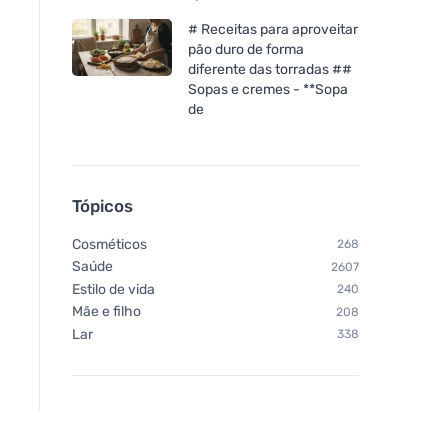
Vegetology Vitashine
# Receitas para aproveitar
vitamina D3 em
pão duro de forma
comprimidos 1000 iu 60
diferente das torradas ##
comprimidos
Sopas e cremes - **Sopa
de
Tópicos
Cosméticos
268
Saúde
2607
Estilo de vida
240
Mãe e filho
208
Lar
338