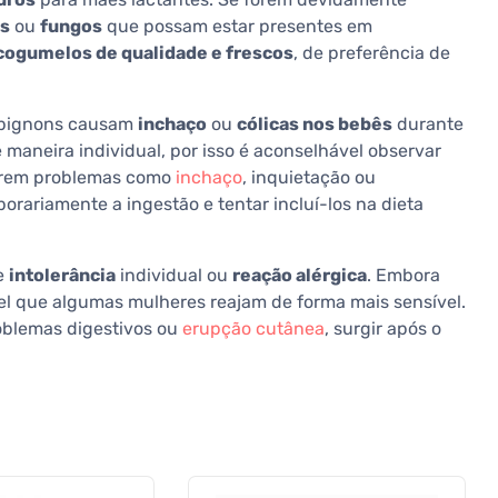
as
ou
fungos
que possam estar presentes em
cogumelos de qualidade e frescos
, de preferência de
mpignons causam
inchaço
ou
cólicas nos bebês
durante
aneira individual, por isso é aconselhável observar
irem problemas como
inchaço
, inquietação ou
porariamente a ingestão e tentar incluí-los na dieta
de
intolerância
individual ou
reação alérgica
. Embora
el que algumas mulheres reajam de forma mais sensível.
oblemas digestivos ou
erupção cutânea
, surgir após o