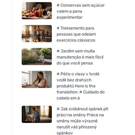
# Conservas sem açúcar
valem a pena
experimentar
# Treinamento para
pessoas que odeiam
exercícios clássicos
# Jardim sem muita
manutenção é mais fácil
do que você pensa
# Péče o vlasy v tvrdé
vodě bez drahých
produktů Here is the
translation: # Cuidado do
cabelo em á
# Jak zvládnout spánek při
práci na směny Práce na
směny může výrazně
narušit váš přirozený
spánkov