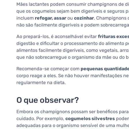
Mães lactantes podem consumir champignons de dif
que os cogumelos sejam bem digeríveis e seguros 
incluem
refogar, assar
ou
cozinhar
. Champignons c
não são facilmente digeríveis e podem sobrecarregar
Ao prepará-los, é aconselhável evitar
frituras exce
digestão e dificultar o processamento do alimento
alimentos facilmente digeríveis, como vegetais, arr
que não sobrecarregue o organismo da mãe ou do b
Recomenda-se começar com
pequenas quantidad
corpo reage a eles. Se não houver manifestações neg
regularmente na dieta.
O que observar?
Embora os champignons possam ser benéficos para m
cuidado. Por exemplo,
cogumelos silvestres
podem
adequadas para o organismo sensível de uma mulher