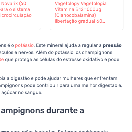
 Novarix (60
Vegetology Vegetologia
para o sistema
Vitamina B12 1000µg
icrocirculação
(Cianocobalamina)
libertação gradual 60
comprimidos
ons é o
potássio
. Este mineral ajuda a regular a
pressão
culos e nervos. Além do potássio, os champignons
te
que protege as células do estresse oxidativo e pode
oia a digestão e pode ajudar mulheres que enfrentam
ampignons pode contribuir para uma melhor digestão e,
e açúcar no sangue.
hampignons durante a
uros
para mães lactantes. Se forem devidamente