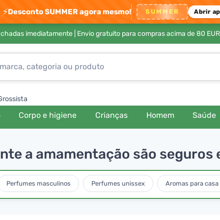
⚡
Desconto SUMMER agora mesmo!
SUMMER
Abrir a
achadas imediatamente |
Envio gratuito para compras acima de 80 EUR
Grossista
o
Corpo e higiene
Crianças
Homem
Saúde
te a amamentação são seguros e 
Perfumes masculinos
Perfumes unissex
Aromas para casa 