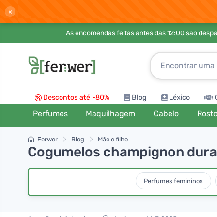
×
As encomendas feitas antes das 12:00 são desp
Descontos até -80%
Blog
Léxico
Perfumes
Maquilhagem
Cabelo
Rost
Ferwer
Blog
Mãe e filho
Cogumelos champignon duran
Perfumes femininos