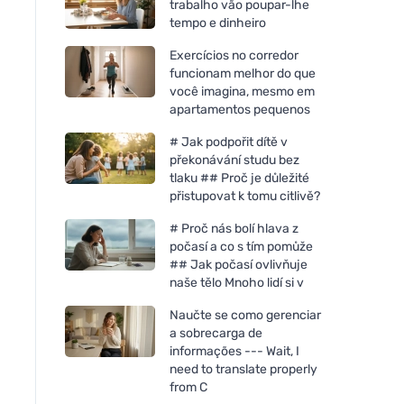
trabalho vão poupar-lhe
tempo e dinheiro
Exercícios no corredor
funcionam melhor do que
você imagina, mesmo em
apartamentos pequenos
# Jak podpořit dítě v
překonávání studu bez
tlaku ## Proč je důležité
přistupovat k tomu citlivě?
# Proč nás bolí hlava z
počasí a co s tím pomůže
## Jak počasí ovlivňuje
naše tělo Mnoho lidí si v
Naučte se como gerenciar
a sobrecarga de
informações --- Wait, I
need to translate properly
from C