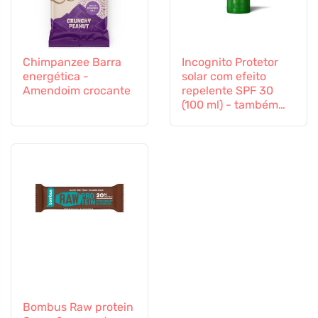
Chimpanzee Barra
Incognito Protetor
energética -
solar com efeito
Amendoim crocante
repelente SPF 30
(100 ml) - também
adequado para
crianças a partir dos
6 meses
Bombus Raw protein