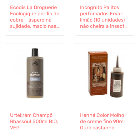
Ecodis La Droguerie
Incognito Palitos
Ecologique por fio de
perfumados Erva-
cobre - áspero na
limão (10 unidades) -
sujidade, macio nas
não cheira a insectos
superfícies
difíceis
Urtekram Champô
Henné Color Molho
Rhassoul 500ml BIO,
de creme fino 90ml
VEG
Ouro castanho