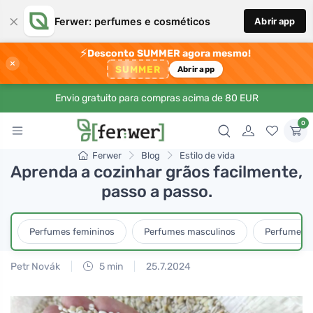
×
Ferwer: perfumes e cosméticos
Abrir app
⚡
Desconto SUMMER agora mesmo!
×
SUMMER
Abrir app
Envio gratuito para compras acima de 80 EUR
0
Ferwer
Blog
Estilo de vida
Aprenda a cozinhar grãos facilmente,
passo a passo.
Perfumes femininos
Perfumes masculinos
Perfumes u
Petr Novák
5 min
25.7.2024