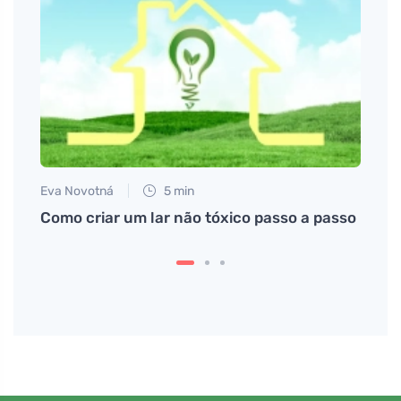
Eva Novotná
5 min
Martin
Como criar um lar não tóxico passo a passo
O que
socie