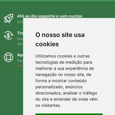
Até ao dia seguinte e sem custos
Envio gratuito para encomendas superiores a 80 EUR
Trocas e devoluções gratuitas
O nosso site usa
Pode devolver ou trocar a sua encomenda em qualquer
cookies
altura no prazo de 90 dias
Apoiamos a Trees.org
Utilizamos cookies e outras
Para cada encomenda plantamos uma árvore! Leia mais
tecnologias de medição para
Sobre nós
.
melhorar a sua experiência de
navegação no nosso site, de
forma a mostrar conteúdo
personalizado, anúncios
direcionados, analisar o tráfego
do site e entender de onde vêm
os visitantes.