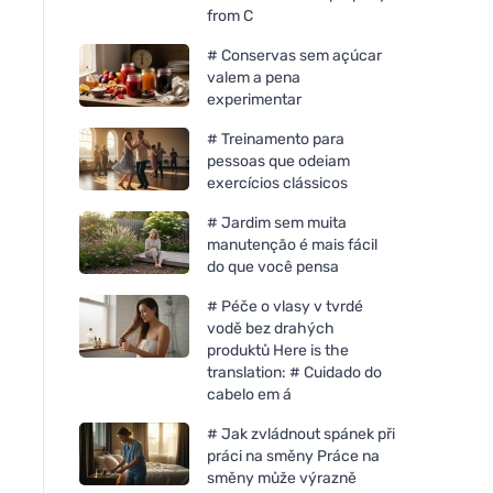
from C
# Conservas sem açúcar
valem a pena
experimentar
# Treinamento para
pessoas que odeiam
exercícios clássicos
# Jardim sem muita
manutenção é mais fácil
do que você pensa
# Péče o vlasy v tvrdé
vodě bez drahých
Organika Benedictine 500
Organika Feno-gre
produktů Here is the
mg, 60 cápsulas
mg, 60 cápsulas
translation: # Cuidado do
cabelo em á
# Jak zvládnout spánek při
práci na směny Práce na
směny může výrazně