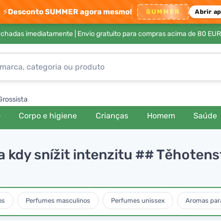
⚡
Desconto SUMMER agora mesmo!
SUMMER
Abrir a
achadas imediatamente |
Envio gratuito para compras acima de 80 EUR
Grossista
o
Corpo e higiene
Crianças
Homem
Saúde
 kdy snížit intenzitu ## Těhotenst
os
Perfumes masculinos
Perfumes unissex
Aromas para