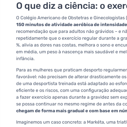
O que diz a ciência: o exe
O Colégio Americano de Obstetras e Ginecologistas 
150 minutos de atividade aeróbica de intensida
recomendação que para adultos não grávidos – e nã
repetidamente que o exercício regular durante a gra
%, alivia as dores nas costas, melhora o sono e enc
em média, um peso à nascença mais saudável e melh
infância.
Para as mulheres que praticam desporto regularmen
favorável: não precisam de alterar drasticamente os
de uma desportista treinada está adaptado ao esfo
eficiente e os riscos, com uma configuração adeq
a fazer exercício apenas durante a gravidez sem exp
se possa continuar no mesmo regime de antes da 
chegam de forma mais gradual e com base em nú
Imaginemos um caso concreto: a Markéta, uma triatle