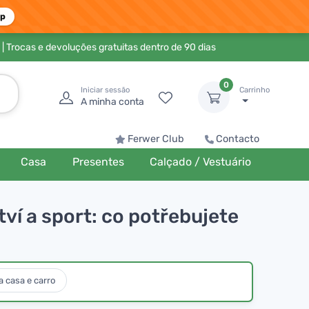
pp
| Trocas e devoluções gratuitas dentro de 90 dias
0
Iniciar sessão
Carrinho
A minha conta
Ferwer Club
Contacto
Casa
Presentes
Calçado / Vestuário
ví a sport: co potřebujete
 casa e carro