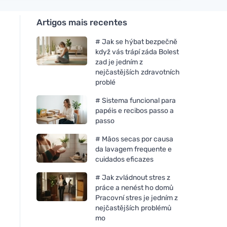
Artigos mais recentes
# Jak se hýbat bezpečně
když vás trápí záda Bolest
zad je jedním z
nejčastějších zdravotních
problé
# Sistema funcional para
papéis e recibos passo a
passo
# Mãos secas por causa
da lavagem frequente e
cuidados eficazes
# Jak zvládnout stres z
práce a nenést ho domů
Pracovní stres je jedním z
nejčastějších problémů
mo