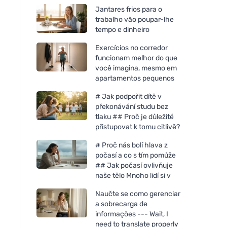
Jantares frios para o
trabalho vão poupar-lhe
tempo e dinheiro
Exercícios no corredor
funcionam melhor do que
você imagina, mesmo em
apartamentos pequenos
# Jak podpořit dítě v
překonávání studu bez
tlaku ## Proč je důležité
přistupovat k tomu citlivě?
# Proč nás bolí hlava z
počasí a co s tím pomůže
## Jak počasí ovlivňuje
naše tělo Mnoho lidí si v
Naučte se como gerenciar
a sobrecarga de
informações --- Wait, I
need to translate properly