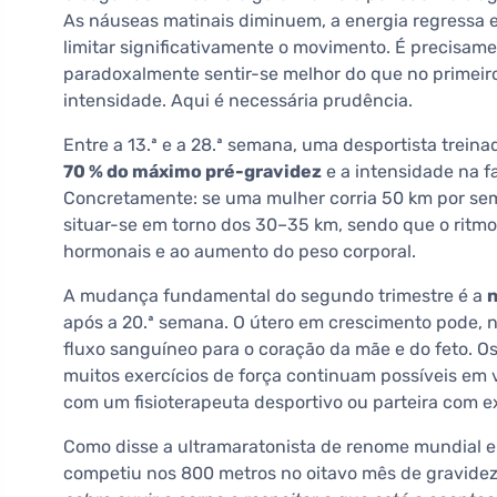
As náuseas matinais diminuem, a energia regressa e
limitar significativamente o movimento. É precisam
paradoxalmente sentir-se melhor do que no primeiro
intensidade. Aqui é necessária prudência.
Entre a 13.ª e a 28.ª semana, uma desportista trein
70 % do máximo pré-gravidez
e a intensidade na f
Concretamente: se uma mulher corria 50 km por sem
situar-se em torno dos 30–35 km, sendo que o ritmo
hormonais e ao aumento do peso corporal.
A mudança fundamental do segundo trimestre é a
n
após a 20.ª semana. O útero em crescimento pode, nes
fluxo sanguíneo para o coração da mãe e do feto. O
muitos exercícios de força continuam possíveis em
com um fisioterapeuta desportivo ou parteira com e
Como disse a ultramaratonista de renome mundial e 
competiu nos 800 metros no oitavo mês de gravide