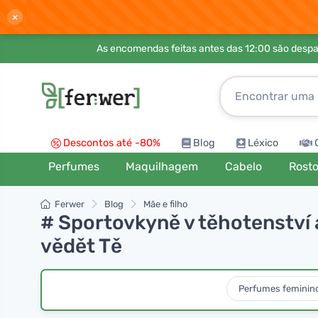
×
As encomendas feitas antes das 12:00 são desp
Descontos até -80%
Blog
Léxico
Perfumes
Maquilhagem
Cabelo
Rost
Ferwer
Blog
Mãe e filho
# Sportovkyně v těhotenství a
vědět Tě
Perfumes feminin