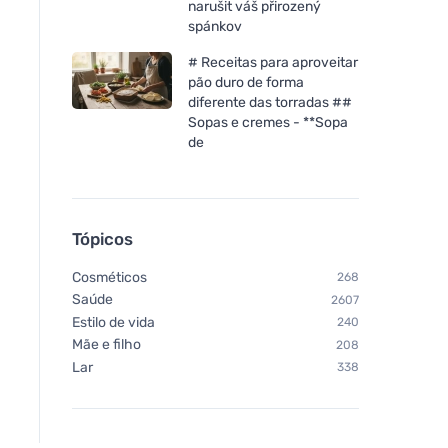
narušit váš přirozený
spánkov
# Receitas para aproveitar
pão duro de forma
diferente das torradas ##
Sopas e cremes - **Sopa
de
Tópicos
Cosméticos
268
Saúde
2607
Estilo de vida
240
Mãe e filho
208
Lar
338