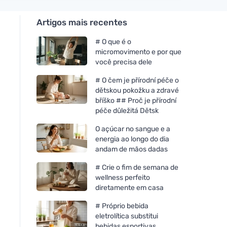
Artigos mais recentes
# O que é o
micromovimento e por que
você precisa dele
# O čem je přírodní péče o
dětskou pokožku a zdravé
bříško ## Proč je přírodní
péče důležitá Dětsk
O açúcar no sangue e a
energia ao longo do dia
andam de mãos dadas
# Crie o fim de semana de
wellness perfeito
diretamente em casa
# Próprio bebida
eletrolítica substitui
bebidas esportivas