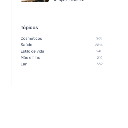
Bombus Raw energy
Chimpanzee Barra
Cocoa&coconut 50g
energética - Limão
Tópicos
Cosméticos
268
Saúde
2614
Estilo de vida
240
Mãe e filho
210
Lar
339