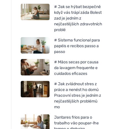
# Jak se hýbat bezpečně
když vás trápí záda Bolest
zad je jedním z
nejčastějších zdravotních
problé
# Sistema funcional para
papéis e recibos passo a
passo
# Mãos secas por causa
da lavagem frequente e
cuidados eficazes
# Jak zvládnout stres z
práce a nenést ho domů
Pracovní stres je jedním z
nejčastějších problémů
mo
Jantares frios para o
trabalho vão poupar-lhe
tempo e dinheiro