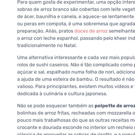
Para quem gosta de experimentar, uma opção inter
sobras de arroz branco são cobertas com leite vege
de ácer, baunilha e canela, e aquece-se lentamente
ou peras em compota, é uma sobremesa que agrada 
preparação. Aliás, pratos
doces de arroz
semelhantes
o arroz con leche espanhol, passando pelo kheer ind
tradicionalmente no Natal.
Uma alternativa interessante e cada vez mais popula
rolos de sushi caseiros. Não é tão complicado como 
açúcar e sal, espalhado numa folha de nori, adicion
a ajuda de uma esteira de bambu. O resultado é nã
valioso. Para principiantes, existem muitos vídeos e
dedicada à culinária e cultura japonesa.
Não se pode esquecer também as
polpette de arro
bolinhas de arroz fritas, recheadas com mozzarella
pouco mais trabalhosas do que as outras receitas m
crocante e dourada esconde no interior um recheio m
clássica de aproveitar as sobras de risotto, e a po