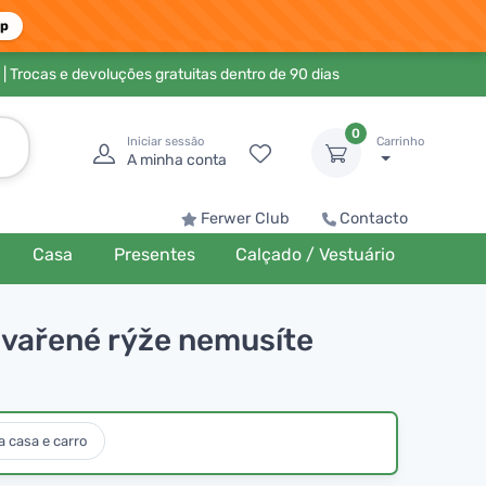
pp
| Trocas e devoluções gratuitas dentro de 90 dias
0
Iniciar sessão
Carrinho
A minha conta
Ferwer Club
Contacto
Casa
Presentes
Calçado / Vestuário
y vařené rýže nemusíte
 casa e carro