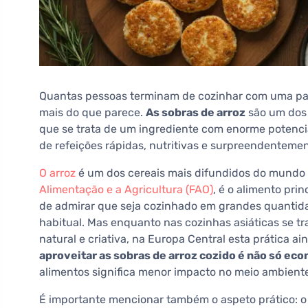
Quantas pessoas terminam de cozinhar com uma pan
mais do que parece.
As sobras de arroz
são um dos 
que se trata de um ingrediente com enorme potencial
de refeições rápidas, nutritivas e surpreendenteme
O arroz
é um dos cereais mais difundidos do mundo
Alimentação e a Agricultura (FAO)
, é o alimento pri
de admirar que seja cozinhado em grandes quantid
habitual. Mas enquanto nas cozinhas asiáticas se t
natural e criativa, na Europa Central esta prática a
aproveitar as sobras de arroz cozido é não só e
alimentos significa menor impacto no meio ambient
É importante mencionar também o aspeto prático: o a