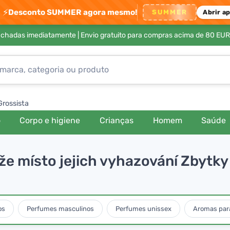
⚡
Desconto SUMMER agora mesmo!
SUMMER
Abrir a
achadas imediatamente |
Envio gratuito para compras acima de 80 EUR
Grossista
o
Corpo e higiene
Crianças
Homem
Saúde
ýže místo jejich vyhazování Zbytk
os
Perfumes masculinos
Perfumes unissex
Aromas para