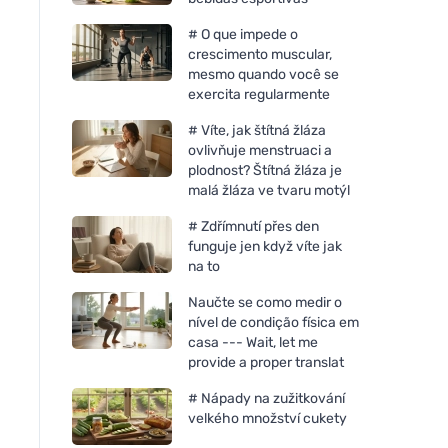
# O que impede o
crescimento muscular,
mesmo quando você se
exercita regularmente
# Víte, jak štítná žláza
ovlivňuje menstruaci a
plodnost? Štítná žláza je
malá žláza ve tvaru motýl
# Zdřímnutí přes den
funguje jen když víte jak
na to
Naučte se como medir o
nível de condição física em
casa --- Wait, let me
provide a proper translat
# Nápady na zužitkování
velkého množství cukety