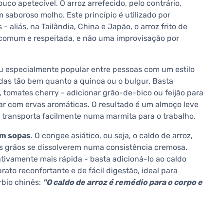
uco apetecível. O arroz arrefecido, pelo contrário,
 saboroso molho. Este princípio é utilizado por
 aliás, na Tailândia, China e Japão, o arroz frito de
 comum e respeitada, e não uma improvisação por
ou especialmente popular entre pessoas com um estilo
ladas tão bem quanto a quinoa ou o bulgur. Basta
 tomates cherry - adicionar grão-de-bico ou feijão para
har com ervas aromáticas. O resultado é um almoço leve
e transporta facilmente numa marmita para o trabalho.
m sopas
. O congee asiático, ou seja, o caldo de arroz,
os grãos se dissolverem numa consistência cremosa.
ativamente mais rápida - basta adicioná-lo ao caldo
ato reconfortante e de fácil digestão, ideal para
rbio chinês:
"O caldo de arroz é remédio para o corpo e