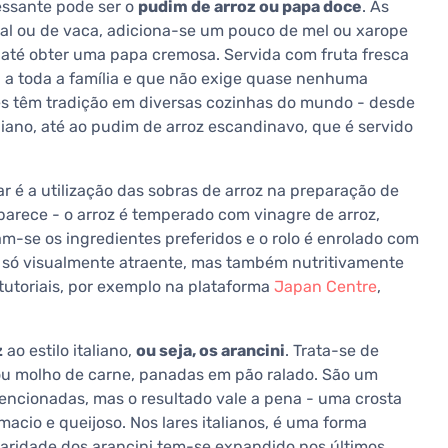
essante pode ser o
pudim de arroz ou papa doce
. As
tal ou de vaca, adiciona-se um pouco de mel ou xarope
 até obter uma papa cremosa. Servida com fruta fresca
a toda a família e que não exige quase nenhuma
 têm tradição em diversas cozinhas do mundo - desde
iano, até ao pudim de arroz escandinavo, que é servido
r é a utilização das sobras de arroz na preparação de
parece - o arroz é temperado com vinagre de arroz,
am-se os ingredientes preferidos e o rolo é enrolado com
o só visualmente atraente, mas também nutritivamente
 tutoriais, por exemplo na plataforma
Japan Centre
,
z
ao estilo italiano,
ou seja, os arancini
. Trata-se de
 ou molho de carne, panadas em pão ralado. São um
encionadas, mas o resultado vale a pena - uma crosta
acio e queijoso. Nos lares italianos, é uma forma
pularidade dos arancini tem-se expandido nos últimos