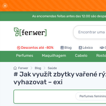
×
As encomendas feitas antes das 12:00 são desp
Descontos até -80%
Blog
Léxico
Perfumes
Maquilhagem
Cabelo
Rost
Ferwer
Blog
Saúde
# Jak využít zbytky vařené r
vyhazovat – exi
Perfumes feminin