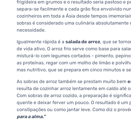
frigideira em grumos e o resultado seria pastoso e po
separa-se facilmente e cada grão fica envolvido num
cozinheiros em toda a Ásia desde tempos imemoriais -
sobras é considerado uma culinária absolutamente
necessidade.
Igualmente rápida é a
salada de arroz
, que se torn
de vida ativo. O arroz frio serve como base para sa
misturá-lo com legumes cortados - pimento, pepino,
as proteínas, regar com um molho de limão e polvil
mas nutritivo, que se prepara em cinco minutos e s
As sobras de arroz também se prestam muito bem
e
resulta de cozinhar arroz lentamente em caldo até 
Com sobras de arroz cozido, a preparação é signific
quente e deixar ferver um pouco. O resultado é um pr
constipações ou como jantar leve. Como diz o prové
para a alma."