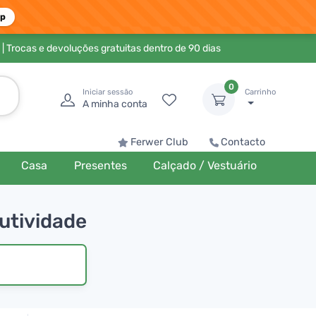
pp
| Trocas e devoluções gratuitas dentro de 90 dias
0
Iniciar sessão
Carrinho
A minha conta
Ferwer Club
Contacto
Casa
Presentes
Calçado / Vestuário
dutividade