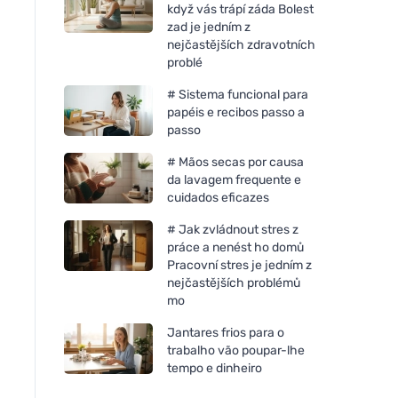
když vás trápí záda Bolest
zad je jedním z
nejčastějších zdravotních
problé
# Sistema funcional para
papéis e recibos passo a
passo
# Mãos secas por causa
Neobotanics Mood-Balance
Neobotanics Adapt
da lavagem frequente e
(60 cápsulas) - para o bem-
(60 cápsulas) - para
cuidados eficazes
estar psicológico
vitalidade e bem-es
mental
# Jak zvládnout stres z
práce a nenést ho domů
Pracovní stres je jedním z
nejčastějších problémů
mo
Jantares frios para o
trabalho vão poupar-lhe
tempo e dinheiro