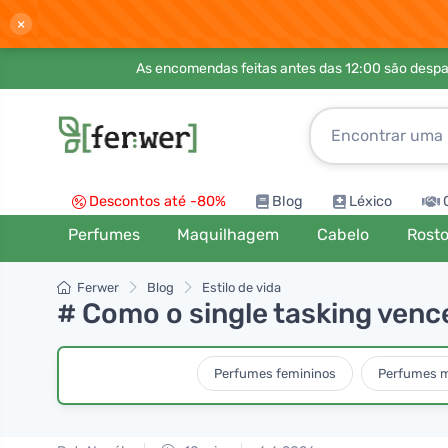
×
As encomendas feitas antes das 12:00 são desp
Descontos até -80%
Blog
Léxico
Perfumes
Maquilhagem
Cabelo
Rost
Ferwer
Blog
Estilo de vida
# Como o single tasking venc
Perfumes femininos
Perfumes m