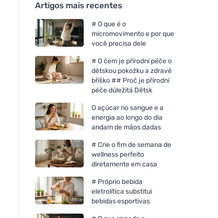
Artigos mais recentes
# O que é o
micromovimento e por que
você precisa dele
# O čem je přírodní péče o
dětskou pokožku a zdravé
bříško ## Proč je přírodní
péče důležitá Dětsk
O açúcar no sangue e a
energia ao longo do dia
andam de mãos dadas
# Crie o fim de semana de
wellness perfeito
diretamente em casa
# Próprio bebida
eletrolítica substitui
bebidas esportivas