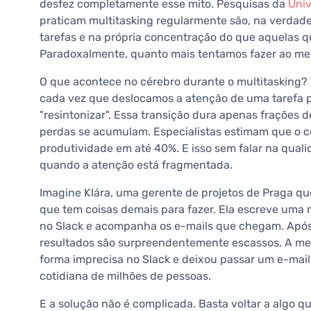
desfez completamente esse mito. Pesquisas da
Univ
praticam multitasking regularmente são, na verdade,
tarefas e na própria concentração do que aquelas q
Paradoxalmente, quanto mais tentamos fazer ao me
O que acontece no cérebro durante o multitasking
cada vez que deslocamos a atenção de uma tarefa p
"resintonizar". Essa transição dura apenas frações 
perdas se acumulam. Especialistas estimam que o co
produtividade em até 40%. E isso sem falar na qual
quando a atenção está fragmentada.
Imagine Klára, uma gerente de projetos de Praga 
que tem coisas demais para fazer. Ela escreve um
no Slack e acompanha os e-mails que chegam. Após 
resultados são surpreendentemente escassos. A me
forma imprecisa no Slack e deixou passar um e-mail 
cotidiana de milhões de pessoas.
E a solução não é complicada. Basta voltar a algo q