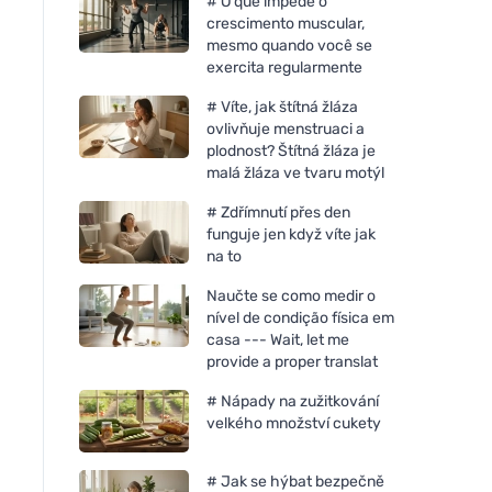
# O que impede o
crescimento muscular,
mesmo quando você se
exercita regularmente
# Víte, jak štítná žláza
ovlivňuje menstruaci a
plodnost? Štítná žláza je
malá žláza ve tvaru motýl
# Zdřímnutí přes den
funguje jen když víte jak
na to
Naučte se como medir o
nível de condição física em
casa --- Wait, let me
provide a proper translat
# Nápady na zužitkování
velkého množství cukety
# Jak se hýbat bezpečně