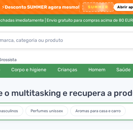
⚡
Desconto SUMMER agora mesmo!
SUMMER
Abrir a
achadas imediatamente |
Envio gratuito para compras acima de 80 EUR
Grossista
o
Corpo e higiene
Crianças
Homem
Saúde
e o multitasking e recupera a pro
asculinos
Perfumes unissex
Aromas para casa e carro