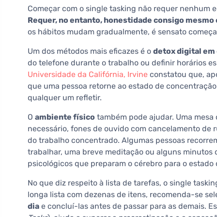
Começar com o single tasking não requer nenhum 
Requer, no entanto, honestidade consigo mesmo e
os hábitos mudam gradualmente, é sensato começa
Um dos métodos mais eficazes é o
detox digital em
do telefone durante o trabalho ou definir horários e
Universidade da Califórnia, Irvine
constatou que, apó
que uma pessoa retorne ao estado de concentração
qualquer um refletir.
O
ambiente físico
também pode ajudar. Uma mesa de
necessário, fones de ouvido com cancelamento de ru
do trabalho concentrado. Algumas pessoas recorrem 
trabalhar, uma breve meditação ou alguns minutos de
psicológicos que preparam o cérebro para o estado
No que diz respeito à lista de tarefas, o single tas
longa lista com dezenas de itens, recomenda-se se
dia
e concluí-las antes de passar para as demais. E