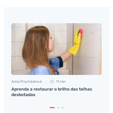
Anna Procházková
11 min
Petr N
Aprenda a restaurar o brilho das telhas
O que
desbotadas
amaci
benef