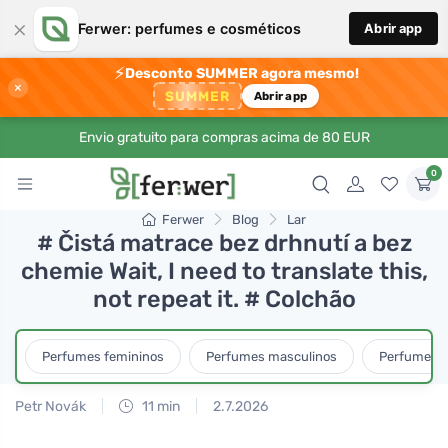
×
Ferwer: perfumes e cosméticos
Abrir app
⚡
Desconto SUMMER agora mesmo!
×
SUMMER
Abrir app
Envio gratuito para compras acima de 80 EUR
0
Ferwer
Blog
Lar
# Čistá matrace bez drhnutí a bez
chemie Wait, I need to translate this,
not repeat it. # Colchão
Perfumes femininos
Perfumes masculinos
Perfumes u
Petr Novák
11 min
2.7.2026