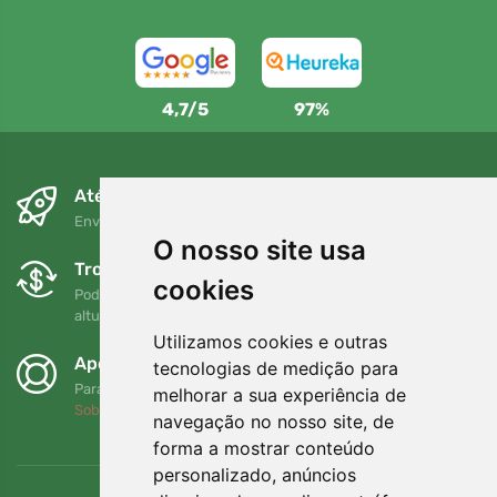
4,7/5
97%
Até ao dia seguinte e sem custos
Envio gratuito para encomendas superiores a 80 EUR
O nosso site usa
Trocas e devoluções gratuitas
cookies
Pode devolver ou trocar a sua encomenda em qualquer
altura no prazo de 90 dias
Utilizamos cookies e outras
Apoiamos a Trees.org
tecnologias de medição para
Para cada encomenda plantamos uma árvore! Leia mais
melhorar a sua experiência de
Sobre nós
.
navegação no nosso site, de
forma a mostrar conteúdo
personalizado, anúncios