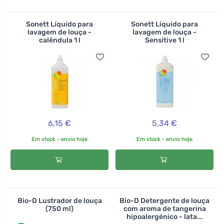
Sonett Líquido para
Sonett Líquido para
lavagem de louça -
lavagem de louça -
calêndula 1 l
Sensitive 1 l
6,15 €
5,34 €
Em stock - envio hoje
Em stock - envio hoje
Bio-D Lustrador de louça
Bio-D Detergente de louça
(750 ml)
com aroma de tangerina
hipoalergénico - lata...