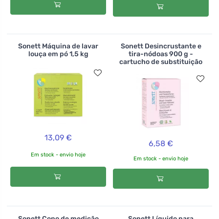
Sonett Máquina de lavar
Sonett Desincrustante e
louça em pó 1,5 kg
tira-nódoas 900 g -
cartucho de substituição
13,09 €
6,58 €
Em stock - envio hoje
Em stock - envio hoje
Sonett Copo de medição
Sonett Líquido para