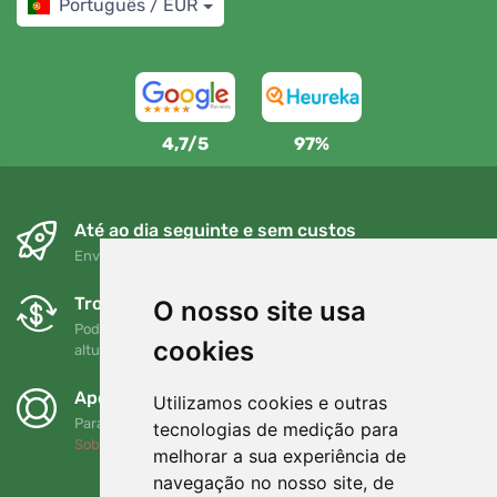
Português / EUR
4,7/5
97%
Até ao dia seguinte e sem custos
Envio gratuito para encomendas superiores a 80 EUR
Trocas e devoluções gratuitas
O nosso site usa
Pode devolver ou trocar a sua encomenda em qualquer
cookies
altura no prazo de 90 dias
Apoiamos a Trees.org
Utilizamos cookies e outras
Para cada encomenda plantamos uma árvore! Leia mais
tecnologias de medição para
Sobre nós
.
melhorar a sua experiência de
navegação no nosso site, de