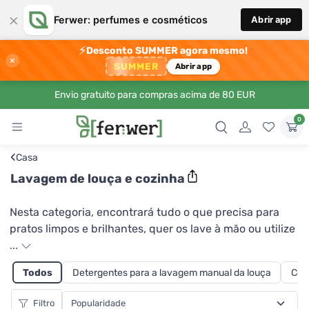
×
Ferwer: perfumes e cosméticos
Abrir app
⚡
Desconto SUMMER agora mesmo!
×
SUMMER
Abrir app
Envio gratuito para compras acima de 80 EUR
0
‹
Casa
Lavagem de louça e cozinha
Nesta categoria, encontrará tudo o que precisa para
pratos limpos e brilhantes, quer os lave à mão ou utilize
uma máquina de lavar louça. O detergente certo para
...
lavar louça poupa o ambiente, a sua saúde e tempo,
Todos
Detergentes para a lavagem manual da louça
Com
mas também pode reduzir o consumo de água. Na
Ferwer pode escolher entre uma gama de produtos,
Filtro