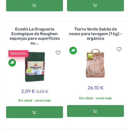
Ecodis La Droguerie
Tierra Verde Sabão de
Ecologique da Roughen
nozes para lavagem (1 kg) -
esponjas para superfícies
orgânico
su...
Desconto
26,10 €
2,09 €
2,20 €
Em stock - envio hoje
Em stock - envio hoje