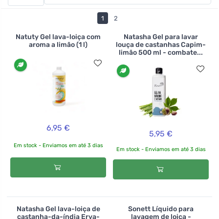
experimentar diferentes perfumes e tamanhos de
embalagens. Existem géis para lavar louça à mão, bem
1
2
como comprimidos, sais e pós para lavar louça.
>br>>br>
Natuty Gel lava-loiça com
Natasha Gel para lavar
aroma a limão (1 l)
louça de castanhas Capim-
limão 500 ml - combate...
6,95 €
5,95 €
Em stock - Enviamos em até 3 dias
Em stock - Enviamos em até 3 dias
Natasha Gel lava-loiça de
Sonett Líquido para
castanha-da-índia Erva-
lavagem de loiça -