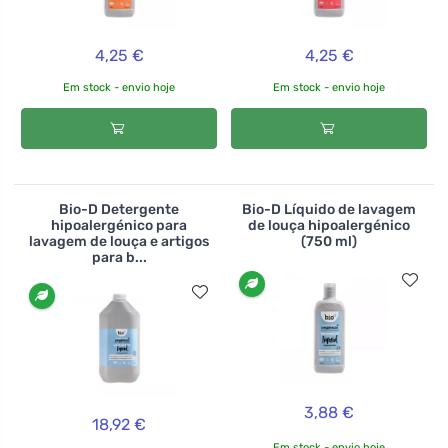
4,25 €
4,25 €
Em stock - envio hoje
Em stock - envio hoje
Bio-D Detergente
Bio-D Líquido de lavagem
hipoalergénico para
de louça hipoalergénico
lavagem de louça e artigos
(750 ml)
para b...
3,88 €
18,92 €
Em stock - envio hoje