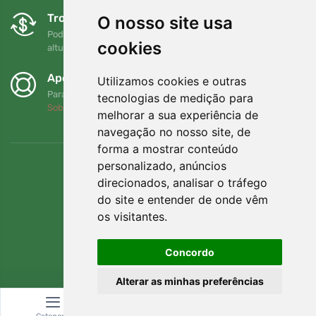
Trocas e devoluções gratuitas
O nosso site usa
Pode devolver ou trocar a sua encomenda em qualquer
cookies
altura no prazo de 90 dias
Apoiamos a Trees.org
Utilizamos cookies e outras
Para cada encomenda plantamos uma árvore! Leia mais
tecnologias de medição para
Sobre nós
.
melhorar a sua experiência de
navegação no nosso site, de
forma a mostrar conteúdo
personalizado, anúncios
direcionados, analisar o tráfego
do site e entender de onde vêm
os visitantes.
Concordo
Alterar as minhas preferências
© Topshelf s.r.o. Todos os direitos reservados.