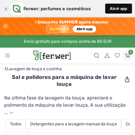
×
Ferwer: perfumes e cosméticos
Abrir app
⚡
Desconto SUMMER agora mesmo!
×
SUMMER
Abrir app
Envio gratuito para compras acima de 80 EUR
0
‹
Lavagem de louça e cozinha
Sal e polidores para a máquina de lavar
louça
Na última fase da lavagem da louça, apreciará o
polimento da máquina de lavar louça. A sua utilização
evitará o manchamento dos objectos de vidro, a
...
formação de mapas ou gotas secas nos pratos e
Todos
Detergentes para a lavagem manual da louça
Comp
acelerará a secagem. Pode escolher um pequeno
pacote de ensaio ou uma lata de 5 litros. A compra de