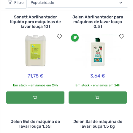
Filtro
um grande pacote irá poupar-lhe desperdício, tempo e
dinheiro. O sal da máquina de lavar louça manterá a sua
Sonett Abrilhantador
Jelen Abrilhantador para
máquina de lavar louça em bom estado, limpando o
líquido para máquinas de
máquinas de lavar louça
lavar louça 10 l
0,5 l
interior da máquina e, acima de tudo, evitando a
acumulação de calcário. Isto evita a formação de
depósitos nos pratos, mas também prolonga a vida da
máquina de lavar loiça,
>br>
71,78 €
3,64 €
Em stock - enviamos em 24h
Em stock - enviamos em 24h
Jelen Gel de máquina de
Jelen Sal de máquina de
lavar louça 1,35l
lavar louça 1,5 kg