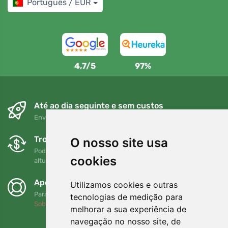
Português / EUR
4,7/5
97%
Até ao dia seguinte e sem custos
Envio gratuito para encomendas superiores a 80 EUR
Trocas e devoluções gratuitas
O nosso site usa
Pode devolver ou trocar a sua encomenda em qualquer
cookies
altura no prazo de 90 dias
Apoiamos a Trees.org
Utilizamos cookies e outras
Para cada encomenda plantamos uma árvore! Leia mais
tecnologias de medição para
Sobre nós
.
melhorar a sua experiência de
navegação no nosso site, de