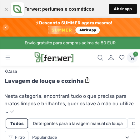
×
Ferwer: perfumes e cosméticos
Abrir app
⚡
Desconto SUMMER agora mesmo!
×
SUMMER
Abrir app
Envio gratuito para compras acima de 80 EUR
0
‹
Casa
Lavagem de louça e cozinha
Nesta categoria, encontrará tudo o que precisa para
pratos limpos e brilhantes, quer os lave à mão ou utilize
uma máquina de lavar louça. O detergente certo para
...
lavar louça poupa o ambiente, a sua saúde e tempo,
Todos
Detergentes para a lavagem manual da louça
Com
mas também pode reduzir o consumo de água. Na
Ferwer pode escolher entre uma gama de produtos,
Filtro