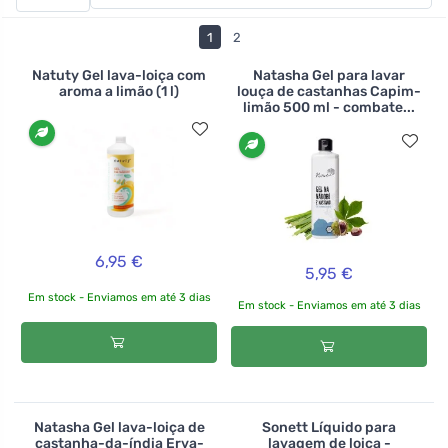
experimentar diferentes perfumes e tamanhos de
embalagens. Existem géis para lavar louça à mão, bem
1
2
como comprimidos, sais e pós para lavar louça.
>br>>br>
Natuty Gel lava-loiça com
Natasha Gel para lavar
aroma a limão (1 l)
louça de castanhas Capim-
limão 500 ml - combate...
6,95 €
5,95 €
Em stock - Enviamos em até 3 dias
Em stock - Enviamos em até 3 dias
Natasha Gel lava-loiça de
Sonett Líquido para
castanha-da-índia Erva-
lavagem de loiça -