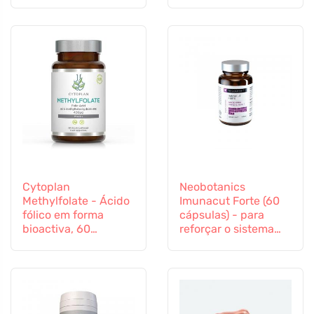
imunitário
Cytoplan
Neobotanics
Methylfolate - Ácido
Imunacut Forte (60
fólico em forma
cápsulas) - para
bioactiva, 60
reforçar o sistema
cápsulas
imunitário