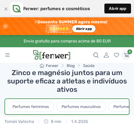
×
Ferwer: perfumes e cosméticos
Abrir app
⚡
Desconto SUMMER agora mesmo!
×
SUMMER
Abrir app
Envio gratuito para compras acima de 80 EUR
0
Ferwer
Blog
Saúde
Zinco e magnésio juntos para um
suporte eficaz a atletas e indivíduos
ativos
Perfumes femininos
Perfumes masculinos
Perfumes u
Tomáš Vařecha
8 min
1.4.2025