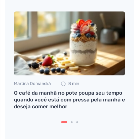
Martina Domanská
8 min
Petr N
e
O café da manhã no pote poupa seu tempo
Desc
quando você está com pressa pela manhã e
casei
deseja comer melhor