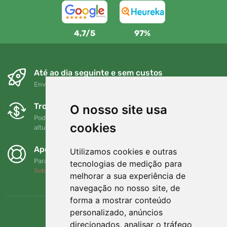
4,7/5
97%
Até ao dia seguinte e sem custos
Envio gratuito para encomendas superiores a 80 EUR
Trocas e devoluções gratuitas
O nosso site usa
Pode devolver ou trocar a sua encomenda em qualquer
cookies
altura no prazo de 90 dias
Apoiamos a Trees.org
Utilizamos cookies e outras
Para cada encomenda plantamos uma árvore! Leia mais
tecnologias de medição para
Sobre nós
.
melhorar a sua experiência de
navegação no nosso site, de
forma a mostrar conteúdo
personalizado, anúncios
direcionados, analisar o tráfego