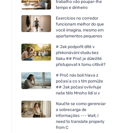
trabalho vão poupar-lhe
tempo e dinheiro
Exercícios no corredor
funcionam melhor do que
você imagina, mesmo em
apartamentos pequenos
# Jak podpořit dítě v
překonávání studu bez
tlaku ## Proč je důležité
přistupovat k tomu citlivě?
# Proč nás bolí hlava z
počasí a co s tím pomůže
## Jak počasí ovlivňuje
naše tělo Mnoho lidí si v
Naučte se como gerenciar
a sobrecarga de
informações --- Wait, I
need to translate properly
from C