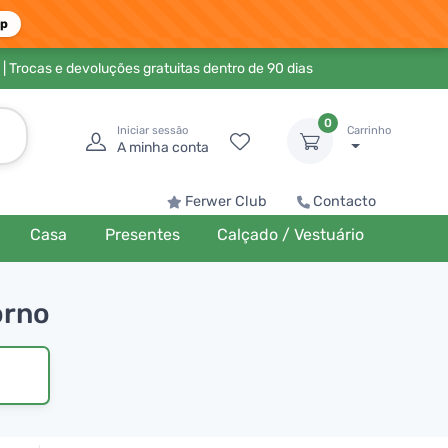
pp
| Trocas e devoluções gratuitas dentro de 90 dias
0
Iniciar sessão
Carrinho
A minha conta
Ferwer Club
Contacto
Casa
Presentes
Calçado / Vestuário
orno