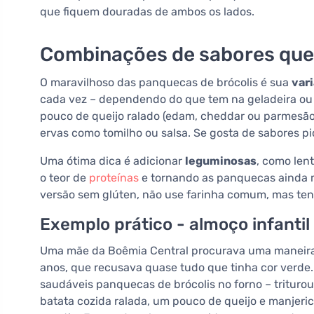
que fiquem douradas de ambos os lados.
Combinações de sabores que
O maravilhoso das panquecas de brócolis é sua
vari
cada vez – dependendo do que tem na geladeira ou 
pouco de queijo ralado (edam, cheddar ou parmesão
ervas como tomilho ou salsa. Se gosta de sabores p
Uma ótima dica é adicionar
leguminosas
, como len
o teor de
proteínas
e tornando as panquecas ainda m
versão sem glúten, não use farinha comum, mas tent
Exemplo prático - almoço infantil
Uma mãe da Boêmia Central procurava uma maneira de
anos, que recusava quase tudo que tinha cor verde. 
saudáveis panquecas de brócolis no forno – triturou
batata cozida ralada, um pouco de queijo e manjeri