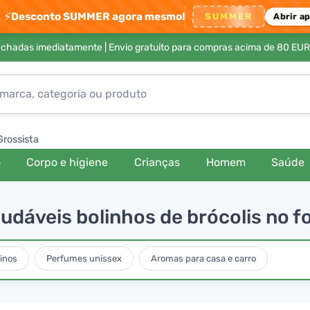
⚡
Desconto SUMMER agora mesmo!
SUMMER
Abrir a
achadas imediatamente |
Envio gratuito para compras acima de 80 EUR
Grossista
o
Corpo e higiene
Crianças
Homem
Saúde
saudáveis bolinhos de brócolis no f
inos
Perfumes unissex
Aromas para casa e carro