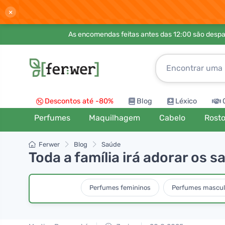
×
As encomendas feitas antes das 12:00 são desp
Descontos até -80%
Blog
Léxico
Perfumes
Maquilhagem
Cabelo
Rost
Ferwer
Blog
Saúde
Toda a família irá adorar os 
Perfumes femininos
Perfumes mascul