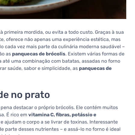
 primeira mordida, ou evita a todo custo. Graças à sua
nte, oferece não apenas uma experiência estética, mas
do cada vez mais parte da culinária moderna saudável –
são as
panquecas de brócolis
. Existem várias formas de
ha até uma combinação com batatas, assadas no forno
brar saúde, sabor e simplicidade, as
panquecas de
de no prato
ena destacar o próprio brócolis. Ele contém muitos
a. É rico em
vitamina C, fibras, potássio e
e ajudam o corpo a se livrar de toxinas. Interessante
 parte desses nutrientes – e assá-lo no forno é ideal