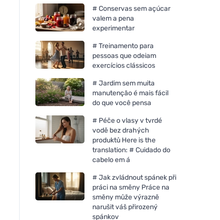
# Conservas sem açúcar
valem a pena
experimentar
# Treinamento para
pessoas que odeiam
exercícios clássicos
# Jardim sem muita
manutenção é mais fácil
do que você pensa
# Péče o vlasy v tvrdé
vodě bez drahých
produktů Here is the
translation: # Cuidado do
cabelo em á
Neobotanics Lipo C com
Vegetology Opti3 
# Jak zvládnout spánek při
espinheiro-marinho (60
EPA & DHA com cáp
práci na směny Práce na
cápsulas) - forma altamente
vitamina D 60
směny může výrazně
eficaz
narušit váš přirozený
spánkov