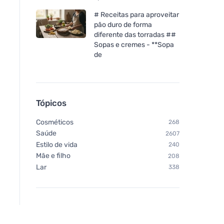
# Receitas para aproveitar
pão duro de forma
diferente das torradas ##
Sopas e cremes - **Sopa
de
Tópicos
Cosméticos
268
Saúde
2607
Estilo de vida
240
Mãe e filho
208
Lar
338