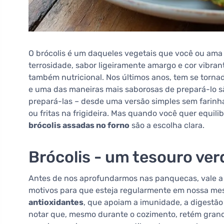
O brócolis é um daqueles vegetais que você ou ama à
terrosidade, sabor ligeiramente amargo e cor vibra
também nutricional. Nos últimos anos, tem se torna
e uma das maneiras mais saborosas de prepará-lo 
prepará-las – desde uma versão simples sem farin
ou fritas na frigideira. Mas quando você quer equili
brócolis assadas no forno
são a escolha clara.
Brócolis - um tesouro ver
Antes de nos aprofundarmos nas panquecas, vale a p
motivos para que esteja regularmente em nossa mes
antioxidantes
, que apoiam a imunidade, a digestão 
notar que, mesmo durante o cozimento, retém grande