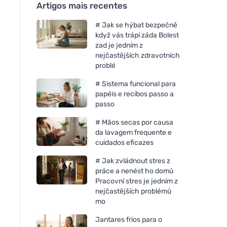
Artigos mais recentes
# Jak se hýbat bezpečně
když vás trápí záda Bolest
zad je jedním z
nejčastějších zdravotních
problé
# Sistema funcional para
papéis e recibos passo a
passo
# Mãos secas por causa
da lavagem frequente e
cuidados eficazes
# Jak zvládnout stres z
práce a nenést ho domů
Pracovní stres je jedním z
nejčastějších problémů
mo
Jantares frios para o