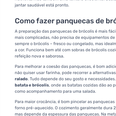
jantar saudável está pronto.
Como fazer panquecas de bró
A preparação das panquecas de brócolis é mais fácil
mais complicadas, não precisa de equipamentos de 
sempre o brócolis – fresco ou congelado, mas idea
a cor. Funciona bem até com sobras de brócolis coz
refeição nova e saborosa.
Para melhorar a coesão das panquecas, é bom adici
não quiser usar farinha, pode recorrer a alternativ
ralado
. Tudo depende do seu gosto e necessidade
batata e brócolis
, onde as batatas cozidas dão ao 
como acompanhamento para uma salada.
Para maior crocância, é bom pincelar as panquecas
forno pré-aquecido. O cozimento geralmente dura 2
mas depende da espessura das panquecas. Na metad