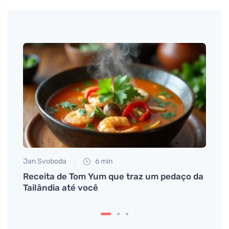
Jan Svoboda
6 min
Anna 
Receita de Tom Yum que traz um pedaço da
Como 
Tailândia até você
sangu
sang