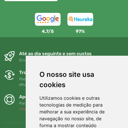
4,7/5
97%
Até ao dia seguinte e sem custos
Envio gratuito para encomendas superiores a 80 EUR
Trocas e devoluções gratuitas
O nosso site usa
Pode devolver ou trocar a sua encomenda em qualquer
cookies
altura no prazo de 90 dias
Apoiamos a Trees.org
Utilizamos cookies e outras
Para cada encomenda plantamos uma árvore! Leia mais
tecnologias de medição para
Sobre nós
.
melhorar a sua experiência de
navegação no nosso site, de
forma a mostrar conteúdo