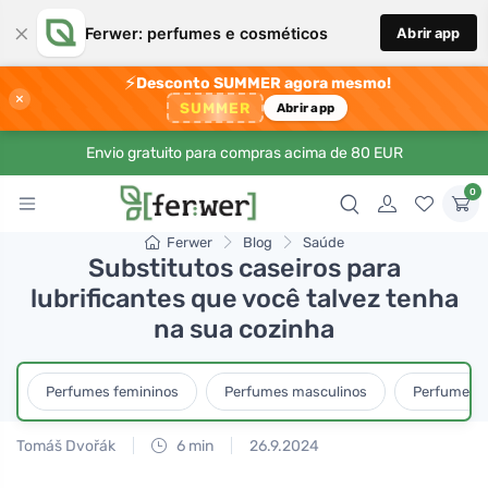
×
Ferwer: perfumes e cosméticos
Abrir app
⚡
Desconto SUMMER agora mesmo!
×
SUMMER
Abrir app
Envio gratuito para compras acima de 80 EUR
0
Ferwer
Blog
Saúde
Substitutos caseiros para
lubrificantes que você talvez tenha
na sua cozinha
Perfumes femininos
Perfumes masculinos
Perfumes u
Tomáš Dvořák
6 min
26.9.2024