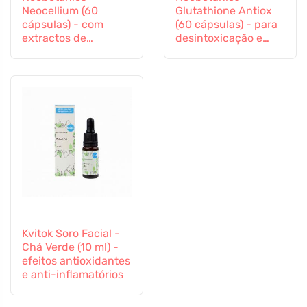
Neocellium (60
Glutathione Antiox
cápsulas) - com
(60 cápsulas) - para
extractos de
desintoxicação e
cogumelos vitais e
apoio imunitário
ginseng
Kvitok Soro Facial -
Chá Verde (10 ml) -
efeitos antioxidantes
e anti-inflamatórios