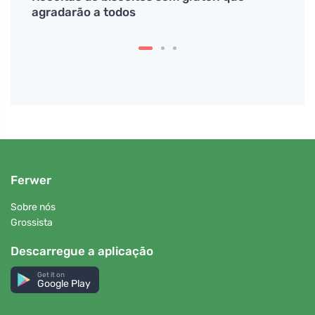
agradarão a todos
corp
Ferwer
Sobre nós
Grossista
Descarregue a aplicação
Get it on
Google Play