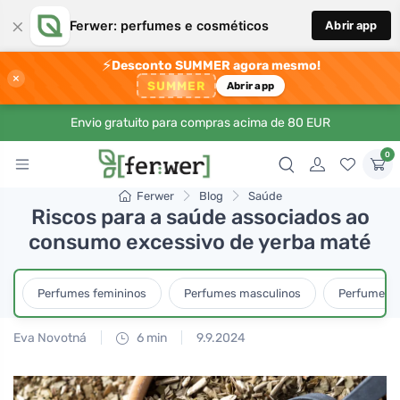
×
Ferwer: perfumes e cosméticos
Abrir app
⚡
Desconto SUMMER agora mesmo!
×
SUMMER
Abrir app
Envio gratuito para compras acima de 80 EUR
0
Ferwer
Blog
Saúde
Riscos para a saúde associados ao
consumo excessivo de yerba maté
Perfumes femininos
Perfumes masculinos
Perfumes u
Eva Novotná
6 min
9.9.2024