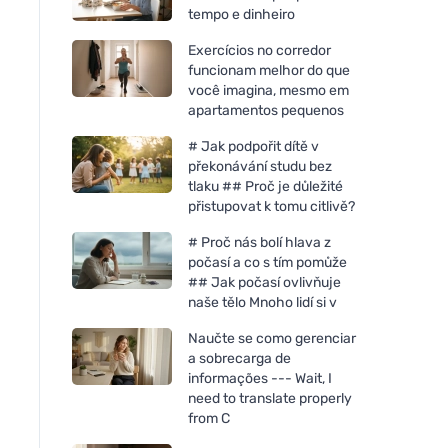
tempo e dinheiro
Exercícios no corredor
funcionam melhor do que
você imagina, mesmo em
apartamentos pequenos
# Jak podpořit dítě v
překonávání studu bez
tlaku ## Proč je důležité
přistupovat k tomu citlivě?
# Proč nás bolí hlava z
počasí a co s tím pomůže
## Jak počasí ovlivňuje
naše tělo Mnoho lidí si v
Naučte se como gerenciar
a sobrecarga de
informações --- Wait, I
need to translate properly
from C