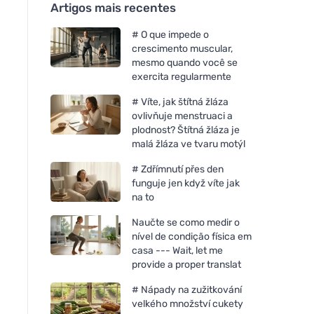
Artigos mais recentes
# O que impede o
crescimento muscular,
mesmo quando você se
exercita regularmente
# Víte, jak štítná žláza
ovlivňuje menstruaci a
plodnost? Štítná žláza je
malá žláza ve tvaru motýl
# Zdřímnutí přes den
funguje jen když víte jak
na to
Naučte se como medir o
nível de condição física em
casa --- Wait, let me
provide a proper translat
# Nápady na zužitkování
velkého množství cukety