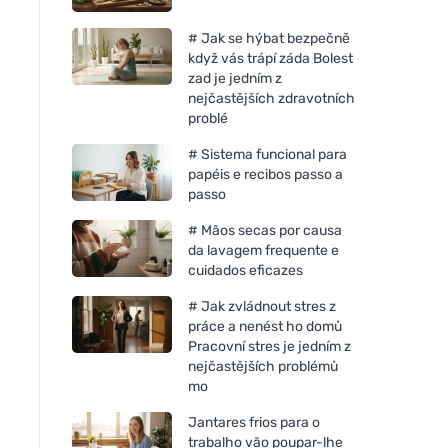
# Jak se hýbat bezpečně
když vás trápí záda Bolest
zad je jedním z
nejčastějších zdravotních
problé
# Sistema funcional para
papéis e recibos passo a
passo
# Mãos secas por causa
da lavagem frequente e
cuidados eficazes
# Jak zvládnout stres z
práce a nenést ho domů
Pracovní stres je jedním z
nejčastějších problémů
mo
Jantares frios para o
trabalho vão poupar-lhe