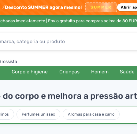
⚡
Desconto SUMMER agora mesmo!
SUMMER
Abrir a
achadas imediatamente |
Envio gratuito para compras acima de 80 EUR
Grossista
o
Corpo e higiene
Crianças
Homem
Saúde
 do corpo e melhora a pressão art
linos
Perfumes unissex
Aromas para casa e carro