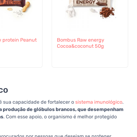
 protein Peanut
Bombus Raw energy
Cocoa&coconut 50g
co
é sua capacidade de fortalecer o
sistema imunológico
.
 a produção de glóbulos brancos, que desempenham
as
. Com esse apoio, o organismo é melhor protegido
procurados por pessoas que desejam se proteger