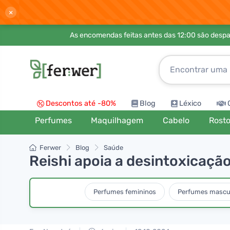
×
As encomendas feitas antes das 12:00 são desp
Descontos até -80%
Blog
Léxico
Perfumes
Maquilhagem
Cabelo
Rost
Ferwer
Blog
Saúde
Reishi apoia a desintoxicação
Perfumes femininos
Perfumes mascu