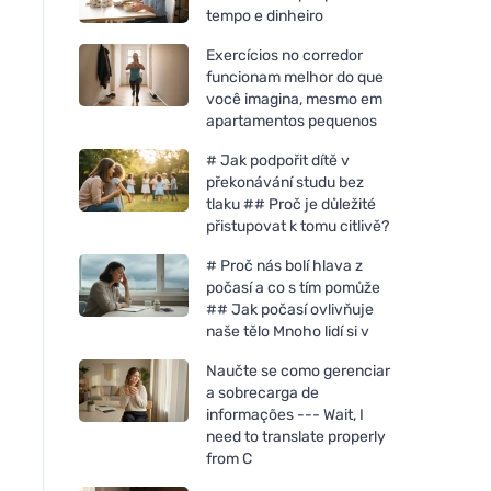
tempo e dinheiro
Exercícios no corredor
funcionam melhor do que
você imagina, mesmo em
apartamentos pequenos
# Jak podpořit dítě v
překonávání studu bez
tlaku ## Proč je důležité
přistupovat k tomu citlivě?
# Proč nás bolí hlava z
počasí a co s tím pomůže
## Jak počasí ovlivňuje
naše tělo Mnoho lidí si v
Naučte se como gerenciar
a sobrecarga de
informações --- Wait, I
need to translate properly
from C