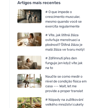
Artigos mais recentes
# O que impede o
crescimento muscular,
mesmo quando você se
exercita regularmente
# Víte, jak štítná žláza
ovlivňuje menstruaci a
plodnost? Štítná žláza je
malá žláza ve tvaru motýl
# Zdřímnutí přes den
funguje jen když víte jak
na to
Naučte se como medir o
nível de condição física em
casa --- Wait, let me
provide a proper translat
# Nápady na zužitkování
velkého množství cukety