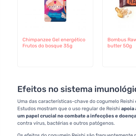
Chimpanzee Gel energético
Bombus Raw
Frutos do bosque 35g
butter 50g
Efeitos no sistema imunológi
Uma das características-chave do cogumelo Reishi 
Estudos mostram que o uso regular de Reishi
apoia
um papel crucial no combate a infecções e doenç
contra vírus, bactérias e outros patógenos.
Os efeitos do cogumelo Reishi são frequentemente 