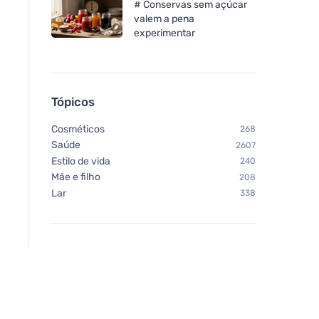
# Conservas sem açúcar
valem a pena
experimentar
Bombus Protein 30%
Tópicos
peanut&cocolate 50g
Cosméticos
268
Saúde
2607
Estilo de vida
240
Mãe e filho
208
Lar
338