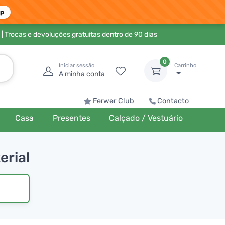
pp
| Trocas e devoluções gratuitas dentro de 90 dias
0
Iniciar sessão
Carrinho
A minha conta
Ferwer Club
Contacto
Casa
Presentes
Calçado / Vestuário
erial