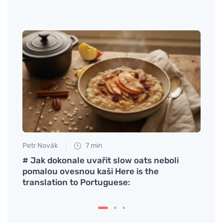
da o
Petr Novák
7 min
Petr N
# Jak dokonale uvařit slow oats neboli
# Por
pomalou ovesnou kaši Here is the
translation to Portuguese: