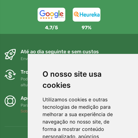
4,7/5
97%
Até ao dia seguinte e sem custos
Envio gratuito para encomendas superiores a 80 EUR
Trocas e devoluções gratuitas
O nosso site usa
Pode devolver ou trocar a sua encomenda em qualquer
cookies
altura no prazo de 90 dias
Apoiamos a Trees.org
Utilizamos cookies e outras
Para cada encomenda plantamos uma árvore! Leia mais
tecnologias de medição para
Sobre nós
.
melhorar a sua experiência de
navegação no nosso site, de
forma a mostrar conteúdo
personalizado, anúncios