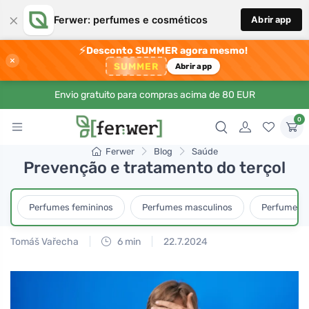
×
Ferwer: perfumes e cosméticos
Abrir app
⚡
Desconto SUMMER agora mesmo!
×
SUMMER
Abrir app
Envio gratuito para compras acima de 80 EUR
0
Ferwer
Blog
Saúde
Prevenção e tratamento do terçol
Perfumes femininos
Perfumes masculinos
Perfumes u
Tomáš Vařecha
6 min
22.7.2024